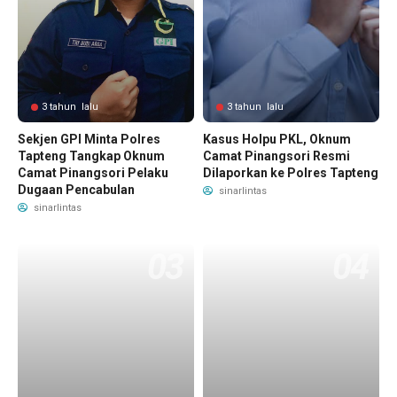
3 tahun lalu
3 tahun lalu
Sekjen GPI Minta Polres
Kasus Holpu PKL, Oknum
Tapteng Tangkap Oknum
Camat Pinangsori Resmi
Camat Pinangsori Pelaku
Dilaporkan ke Polres Tapteng
Dugaan Pencabulan
sinarlintas
sinarlintas