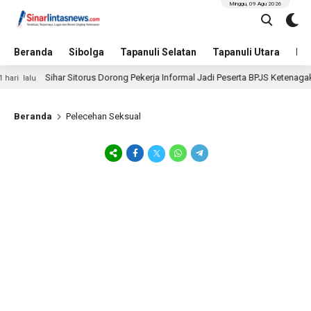
Minggu, 09 Agu 2026
Beranda
Sibolga
Tapanuli Selatan
Tapanuli Utara
Hu
Sihar Sitorus Dorong Pekerja Informal Jadi Peserta BPJS Ketenagakerja
 lalu
Beranda
Pelecehan Seksual