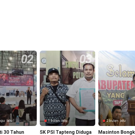
ggu lalu
1 bulan lalu
2 bulan lalu
ti 30 Tahun
SK PSI Tapteng Diduga
Masinton Bongk