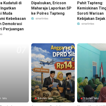
a Kudatuli di
Dipalsukan, Ericson
Pahit Tapteng:
 Ingatkan
Maharaja Laporkan SP
Kemiskinan Ting
i Muda
ke Polres Tapteng
Soroti Warisan
mi Kebebasan
Kebijakan Sejak
sinarlintas
n Demokrasi
sinarlintas
ri Perjuangan
as
n lalu
5 bulan lalu
5 bulan lalu