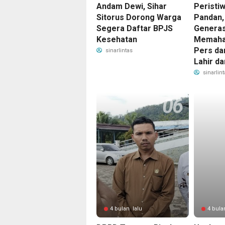
Andam Dewi, Sihar
Peristiw
Sitorus Dorong Warga
Pandan,
Segera Daftar BPJS
Generas
Kesehatan
Memaha
Pers da
sinarlintas
Lahir da
sinarlint
4 bulan lalu
4 bula