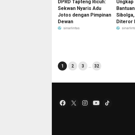
DPRD Tapteng Ricuh:
Ungkap
Sekwan Nyaris Adu
Bantuan
Jotos dengan Pimpinan
Sibolga,
Dewan
Diteror
sinarlintas
sinarlint
1
2
3
…
32