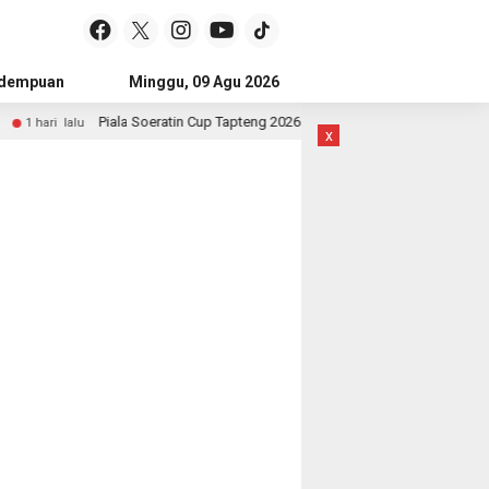
idempuan
Subulussalam
Minggu, 09 Agu 2026
Mandailing Natal
Kota Subulussal
Piala Soeratin Cup Tapteng 2026 Resmi Ditutup, Pastob FC dan Sahata FC B
u
x