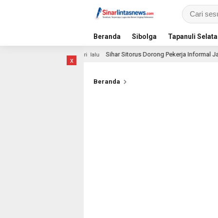
Beranda
Sibolga
Tapanuli Selat
lsek
Sihar Sitorus Dorong Pekerja Informal Jadi Peserta
1 hari lalu
x
Beranda