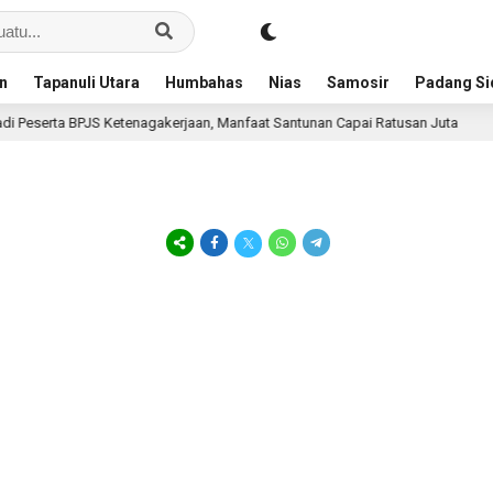
an
Tapanuli Utara
Humbahas
Nias
Samosir
Padang S
 BPJS Ketenagakerjaan, Manfaat Santunan Capai Ratusan Juta
1 hari lal