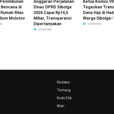
 Penimbunan
Anggaran Perjalanan
Ketua Komisi VII
 Bencana di
Dinas DPRD Sibolga
Tegaskan Trans
 Rumah Rilas
2026 Capai Rp14,5
Dana Haji di Ha
 Bom Molotov
Miliar, Transparansi
Warga Sibolga–
Dipertanyakan
as
sinarlintas
sinarlintas
Redaksi
Tentang
Kode Etik
Iklan