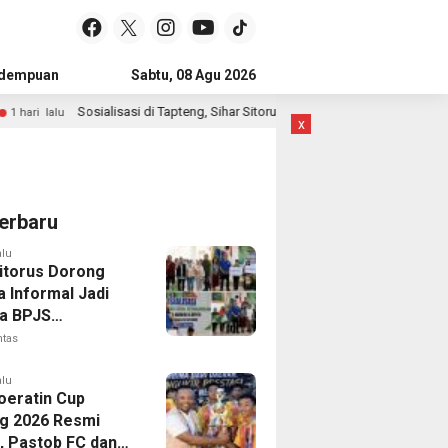
idempuan
Subulussalam
Sabtu, 08 Agu 2026
Mandailing Natal
Kota Subulussal
Sosialisasi di Tapteng, Sihar Sitorus Ingatkan Pentingnya Olahraga dan Deteks
x
erbaru
alu
Sitorus Dorong
a Informal Jadi
a BPJS
gakerjaan,
ntas
t Santunan Capai
n Juta
alu
Soeratin Cup
g 2026 Resmi
p, Pastob FC dan