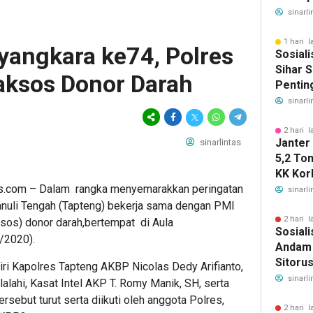
Sahata
sinarli
Gelar 
1 hari l
angkara ke74, Polres
Sosiali
Sihar S
aksos Donor Darah
Pentin
Deteksi
sinarli
2 hari l
Janter
sinarlintas
5,2 To
KK Korb
s.com – Dalam rangka menyemarakkan peringatan
Horsik
sinarli
nuli Tengah (Tapteng) bekerja sama dengan PMI
2 hari l
ksos) donor darah,bertempat di Aula
Sosiali
/2020).
Andam 
Sitoru
iri Kapolres Tapteng AKBP Nicolas Dedy Arifianto,
Segera
sinarli
lalahi, Kasat Intel AKP T. Romy Manik, SH, serta
Keseha
ersebut turut serta diikuti oleh anggota Polres,
2 hari l