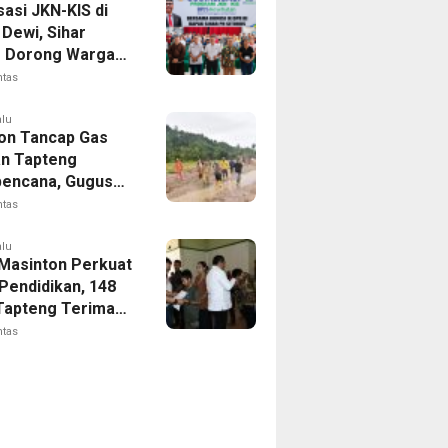
sasi JKN-KIS di
Dewi, Sihar
s Dorong Warga
 Daftar BPJS
ntas
tan
alu
on Tancap Gas
an Tapteng
encana, Gugus
 SAHATA
ntas
AN Dibentuk
Putus Ancaman
alu
 Masinton Perkuat
Pendidikan, 148
Tapteng Terima
n Program
ntas
ia Pintar