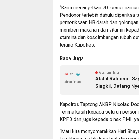
“Kami menargetkan 70 orang, namun 
Pendonor terlebih dahulu diperiksa t
pemeriksaan HB darah dan golongan 
memberi makanan dan vitamin kepad
stamina dan keseimbangan tubuh set
terang Kapolres.
Baca Juga
6 tahun lalu
31
Abdul Rahman : Sa
sinarlintas
Singkil, Datang Ny
Kapolres Tapteng AKBP Nicolas Dedy
Terima kasih kepada seluruh personil
KPP3 dan juga kepada pihak PMI yang
“Mari kita menyemarakkan Hari Bhay
kamtibmas selalu kondusif dan meni