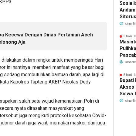
 KPP3.
Sosiali
Andam 
Sitoru
Segera
sinarli
Keseha
ya Kecewa Dengan Dinas Pertanian Aceh
3 hari l
Masint
elonong Aja
Pulihk
Pascab
ni dilakukan dalam rangka untuk memperingati Hari
Tugas
sinarli
nor ini nantinya memberi manfaat yang besar bagi
SAOLO
ng sedang membutuhkan bantuan darah, apa lagi di
untuk 
5 hari l
Bupati
” kata Kapolres Tapteng AKBP Nicolas Dedy
Banjir
Akses 
Siswa 
Bantua
rupakan salah satu wujud kemanusiaan Polri di
sinarli
Indones
secara nyata dirasakan masyarakat yang
ersebut juga mengikuti protokol kesehatan Covid-
ndonor darah juga wajib memakai masker, dan juga