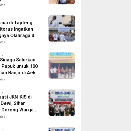
 FC Barus Raih
ntas
Juara
alu
sasi di Tapteng,
itorus Ingatkan
gnya Olahraga dan
 Dini Penyakit
ntas
alu
 Sinaga Salurkan
n Pupuk untuk 100
an Banjir di Aek
ntas
alu
sasi JKN-KIS di
Dewi, Sihar
s Dorong Warga
 Daftar BPJS
ntas
tan
alu