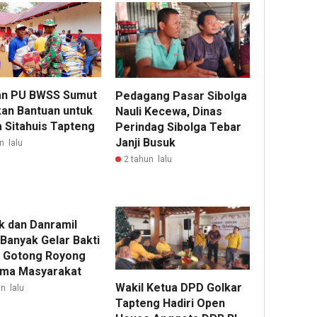
an PU BWSS Sumut
Pedagang Pasar Sibolga
kan Bantuan untuk
Nauli Kecewa, Dinas
 Sitahuis Tapteng
Perindag Sibolga Tebar
Janji Busuk
n lalu
2 tahun lalu
k dan Danramil
 Banyak Gelar Bakti
l Gotong Royong
ma Masyarakat
Wakil Ketua DPD Golkar
n lalu
Tapteng Hadiri Open