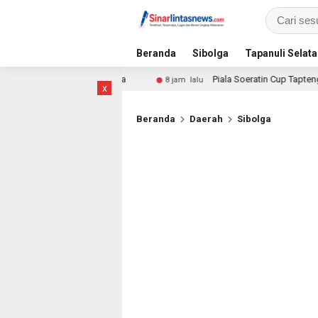
Beranda
Sibolga
Tapanuli Selat
apai Ratusan Juta
Piala Soeratin Cup Tapteng 2026 Resmi
8 jam lalu
x
Beranda
Daerah
Sibolga