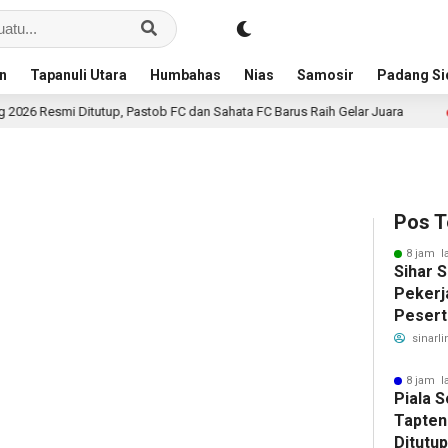
an
Tapanuli Utara
Humbahas
Nias
Samosir
Padang S
 Ditutup, Pastob FC dan Sahata FC Barus Raih Gelar Juara
1 hari lalu
Pos T
8 jam l
Sihar 
Pekerj
Pesert
Ketena
sinarli
Manfaa
Ratusa
8 jam l
Piala 
Tapten
Ditutu