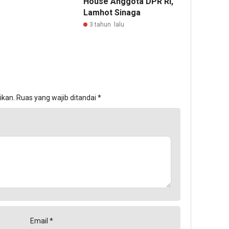
House Anggota DPR RI,
Lamhot Sinaga
3 tahun lalu
ikan.
Ruas yang wajib ditandai
*
Email
*