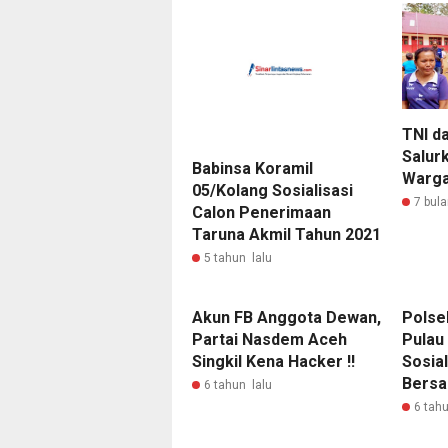
TNI d
Salur
Babinsa Koramil
Warga
05/Kolang Sosialisasi
7 bula
Calon Penerimaan
Taruna Akmil Tahun 2021
5 tahun lalu
Akun FB Anggota Dewan,
Polse
Partai Nasdem Aceh
Pulau
Singkil Kena Hacker !!
Sosia
Bersa
6 tahun lalu
6 tahu