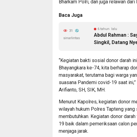
Bharkam Polri, dan juga relawan dari
Baca Juga
6 tahun lalu
31
Abdul Rahman : Sa
sinarlintas
Singkil, Datang Ny
“Kegiatan bakti sosial donor darah i
Bhayangkara ke-74, kita berharap do
masyarakat, terutama bagi warga ya
suasana Pandemi covid-19 saat ini,
Arifianto, SH, SIK, MH.
Menurut Kapolres, kegiatan donor me
wilayah hukum Polres Tapteng yang 
membutuhkan. Kegiatan donor darah t
19 baik dalam pemeriksaan calon pe
menjaga jarak.