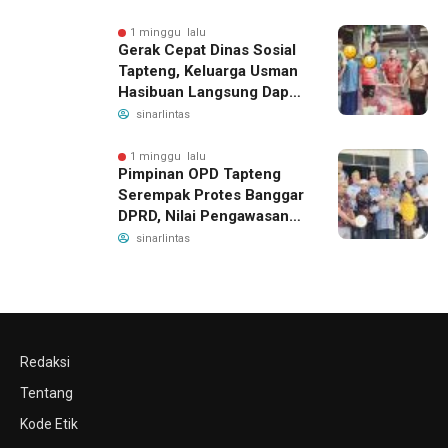
Indonesia Pintar
1 minggu lalu
Gerak Cepat Dinas Sosial
Tapteng, Keluarga Usman
Hasibuan Langsung Dapat
Bantuan dan Penanganan
sinarlintas
Medis
1 minggu lalu
Pimpinan OPD Tapteng
Serempak Protes Banggar
DPRD, Nilai Pengawasan
Bergeser Jadi
sinarlintas
Pemeriksaan dan
Intimidasi
Redaksi
Tentang
Kode Etik