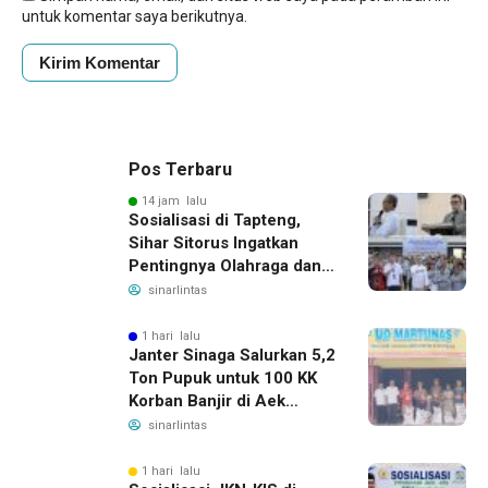
untuk komentar saya berikutnya.
Pos Terbaru
14 jam lalu
Sosialisasi di Tapteng,
Sihar Sitorus Ingatkan
Pentingnya Olahraga dan
Deteksi Dini Penyakit
sinarlintas
1 hari lalu
Janter Sinaga Salurkan 5,2
Ton Pupuk untuk 100 KK
Korban Banjir di Aek
Horsik
sinarlintas
1 hari lalu