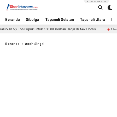
Jumat, 07 Agu 2026
Beranda
Sibolga
Tapanuli Selatan
Tapanuli Utara
Hu
,2 Ton Pupuk untuk 100 KK Korban Banjir di Aek Horsik
Sos
1 hari lalu
Beranda
Aceh Singkil