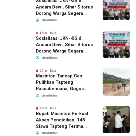
Sosialisasi JKN-KIS di
Andam Dewi, Sihar Sitorus
Dorong Warga Segera
Daftar BPJS Kesehatan
sinarlintas
1 hari lalu
Sosialisasi JKN-KIS di
Andam Dewi, Sihar Sitorus
Dorong Warga Segera
Daftar BPJS Kesehatan
sinarlintas
2 hari lalu
Masinton Tancap Gas
Pulihkan Tapteng
Pascabencana, Gugus
Tugas SAHATA SAOLOAN
sinarlintas
Dibentuk untuk Putus
Ancaman Banjir
4 hari lalu
Bupati Masinton Perkuat
Akses Pendidikan, 148
Siswa Tapteng Terima
Bantuan Program
sinarlintas