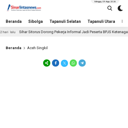
Minggu, 09 Agu 2026
Beranda
Sibolga
Tapanuli Selatan
Tapanuli Utara
Hu
Sihar Sitorus Dorong Pekerja Informal Jadi Peserta BPJS Ketenagakerjaa
alu
Beranda
Aceh Singkil