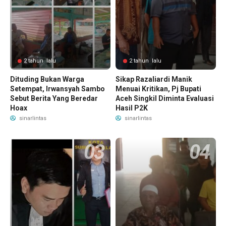
2 tahun lalu
2 tahun lalu
Dituding Bukan Warga
Sikap Razaliardi Manik
Setempat, Irwansyah Sambo
Menuai Kritikan, Pj Bupati
Sebut Berita Yang Beredar
Aceh Singkil Diminta Evaluasi
Hoax
Hasil P2K
sinarlintas
sinarlintas