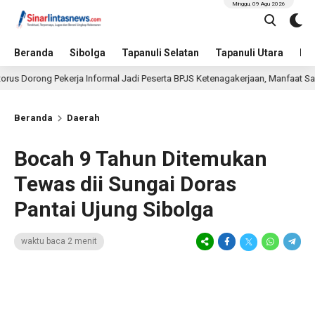
Minggu, 09 Agu 2026
Beranda
Sibolga
Tapanuli Selatan
Tapanuli Utara
Hu
ong Pekerja Informal Jadi Peserta BPJS Ketenagakerjaan, Manfaat Santunan Ca
Beranda
Daerah
Bocah 9 Tahun Ditemukan
Tewas dii Sungai Doras
Pantai Ujung Sibolga
waktu baca 2 menit