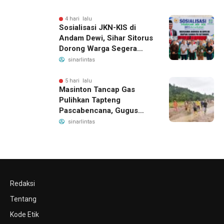
4 hari lalu
Sosialisasi JKN-KIS di
Andam Dewi, Sihar Sitorus
Dorong Warga Segera
Daftar BPJS Kesehatan
sinarlintas
5 hari lalu
Masinton Tancap Gas
Pulihkan Tapteng
Pascabencana, Gugus
Tugas SAHATA SAOLOAN
sinarlintas
Dibentuk untuk Putus
Ancaman Banjir
Redaksi
Tentang
Kode Etik