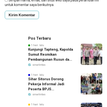
Simpan nama, email, dan situs web saya pada peramban ini
untuk komentar saya berikutnya.
Pos Terbaru
1 hari lalu
Kunjungi Tapteng, Kapolda
Sumut Resmikan
Pembangunan Rusun dan
Benahi Empat Polsek
sinarlintas
1 hari lalu
Sihar Sitorus Dorong
Pekerja Informal Jadi
Peserta BPJS
Ketenagakerjaan, Manfaat
sinarlintas
Santunan Capai Ratusan
Juta
1 hari lalu