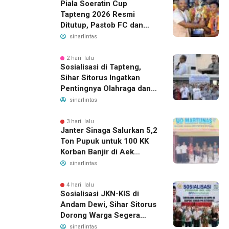
Piala Soeratin Cup
Tapteng 2026 Resmi
Ditutup, Pastob FC dan
Sahata FC Barus Raih
sinarlintas
Gelar Juara
2 hari lalu
Sosialisasi di Tapteng,
Sihar Sitorus Ingatkan
Pentingnya Olahraga dan
Deteksi Dini Penyakit
sinarlintas
3 hari lalu
Janter Sinaga Salurkan 5,2
Ton Pupuk untuk 100 KK
Korban Banjir di Aek
Horsik
sinarlintas
4 hari lalu
Sosialisasi JKN-KIS di
Andam Dewi, Sihar Sitorus
Dorong Warga Segera
Daftar BPJS Kesehatan
sinarlintas