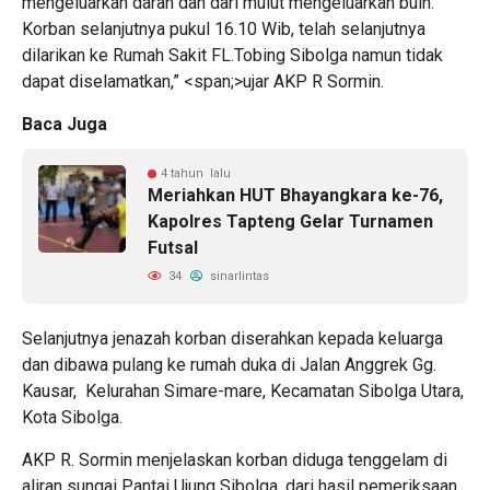
mengeluarkan darah dan dari mulut mengeluarkan buih.
Korban selanjutnya pukul 16.10 Wib, telah selanjutnya
dilarikan ke Rumah Sakit FL.Tobing Sibolga namun tidak
dapat diselamatkan,” <span;>ujar AKP R Sormin.
Baca Juga
4 tahun lalu
Meriahkan HUT Bhayangkara ke-76,
Kapolres Tapteng Gelar Turnamen
Futsal
34
sinarlintas
Selanjutnya jenazah korban diserahkan kepada keluarga
dan dibawa pulang ke rumah duka di Jalan Anggrek Gg.
Kausar, Kelurahan Simare-mare, Kecamatan Sibolga Utara,
Kota Sibolga.
AKP R. Sormin menjelaskan korban diduga tenggelam di
aliran sungai Pantai Ujung Sibolga, dari hasil pemeriksaan