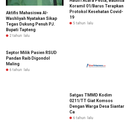
Hadiri Acara Pesta, Babinsa
Koramil 01/Barus Terapkan
Protokol Kesehatan Covid-
Aktifis Mahasiswa Al-
19
Washliyah Nyatakan Sikap
5 tahun lalu
Tegas Dukung Penuh PJ.
Bupati Tapteng
2 tahun lalu
Septor Milik Pasien RSUD
Pandan Raib Digondol
Maling
6 tahun lalu
Satgas TMMD Kodim
0211/TT Giat Komsos
Dengan Warga Desa Siantar
Ca
6 tahun lalu