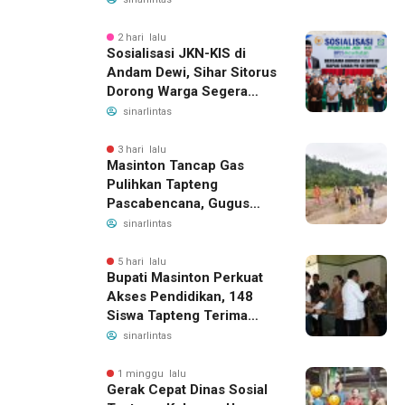
2 hari lalu
Sosialisasi JKN-KIS di
Andam Dewi, Sihar Sitorus
Dorong Warga Segera
Daftar BPJS Kesehatan
sinarlintas
3 hari lalu
Masinton Tancap Gas
Pulihkan Tapteng
Pascabencana, Gugus
Tugas SAHATA SAOLOAN
sinarlintas
Dibentuk untuk Putus
Ancaman Banjir
5 hari lalu
Bupati Masinton Perkuat
Akses Pendidikan, 148
Siswa Tapteng Terima
Bantuan Program
sinarlintas
Indonesia Pintar
1 minggu lalu
Gerak Cepat Dinas Sosial