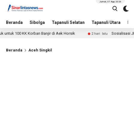
Jumat, 07 Agu 2026
Beranda
Sibolga
Tapanuli Selatan
Tapanuli Utara
Hu
100 KK Korban Banjir di Aek Horsik
Sosialisasi JKN-KIS 
2 hari lalu
Beranda
Aceh Singkil