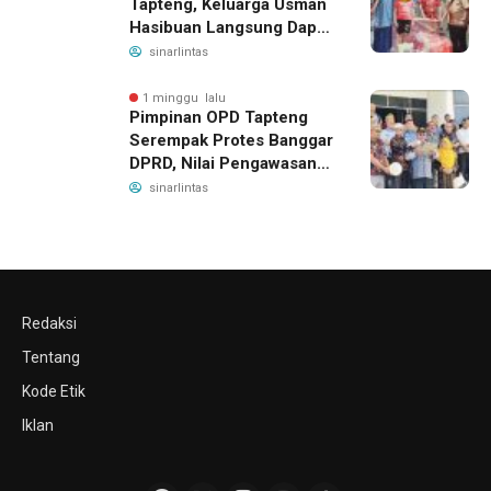
Tapteng, Keluarga Usman
Hasibuan Langsung Dapat
Bantuan dan Penanganan
sinarlintas
Medis
1 minggu lalu
Pimpinan OPD Tapteng
Serempak Protes Banggar
DPRD, Nilai Pengawasan
Bergeser Jadi
sinarlintas
Pemeriksaan dan
Intimidasi
Redaksi
Tentang
Kode Etik
Iklan