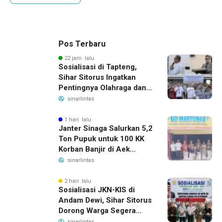
Pos Terbaru
22 jam lalu
Sosialisasi di Tapteng,
Sihar Sitorus Ingatkan
Pentingnya Olahraga dan
Deteksi Dini Penyakit
sinarlintas
1 hari lalu
Janter Sinaga Salurkan 5,2
Ton Pupuk untuk 100 KK
Korban Banjir di Aek
Horsik
sinarlintas
2 hari lalu
Sosialisasi JKN-KIS di
Andam Dewi, Sihar Sitorus
Dorong Warga Segera
Daftar BPJS Kesehatan
sinarlintas