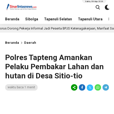
Sabtu, 08 Agu 2026
Beranda
Sibolga
Tapanuli Selatan
Tapanuli Utara
Hu
orong Pekerja Informal Jadi Peserta BPJS Ketenagakerjaan, Manfaat Santunan 
Beranda
Daerah
Polres Tapteng Amankan
Pelaku Pembakar Lahan dan
hutan di Desa Sitio-tio
waktu baca 1 menit