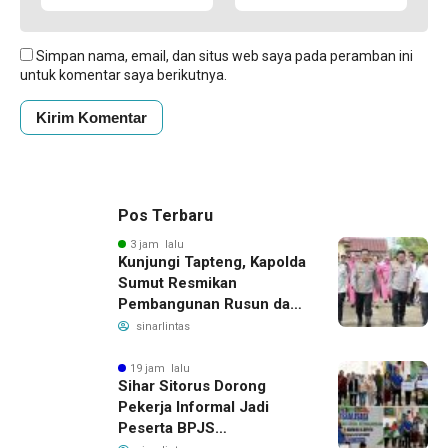
Simpan nama, email, dan situs web saya pada peramban ini
untuk komentar saya berikutnya.
Pos Terbaru
3 jam lalu
Kunjungi Tapteng, Kapolda
Sumut Resmikan
Pembangunan Rusun dan
Benahi Empat Polsek
sinarlintas
19 jam lalu
Sihar Sitorus Dorong
Pekerja Informal Jadi
Peserta BPJS