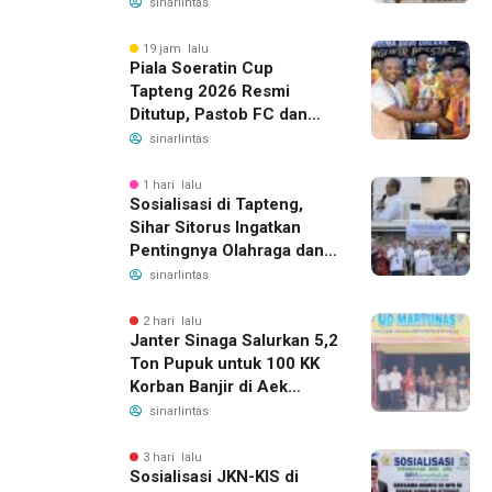
Ketenagakerjaan, Manfaat
sinarlintas
Santunan Capai Ratusan
Juta
19 jam lalu
Piala Soeratin Cup
Tapteng 2026 Resmi
Ditutup, Pastob FC dan
Sahata FC Barus Raih
sinarlintas
Gelar Juara
1 hari lalu
Sosialisasi di Tapteng,
Sihar Sitorus Ingatkan
Pentingnya Olahraga dan
Deteksi Dini Penyakit
sinarlintas
2 hari lalu
Janter Sinaga Salurkan 5,2
Ton Pupuk untuk 100 KK
Korban Banjir di Aek
Horsik
sinarlintas
3 hari lalu
Sosialisasi JKN-KIS di