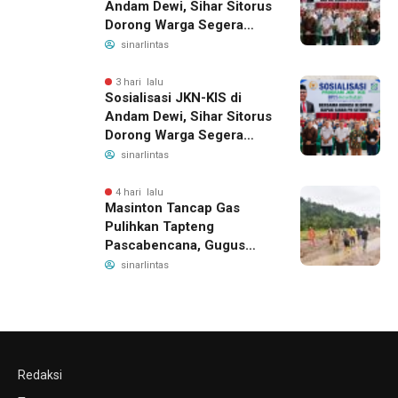
Andam Dewi, Sihar Sitorus
Dorong Warga Segera
Daftar BPJS Kesehatan
sinarlintas
3 hari lalu
Sosialisasi JKN-KIS di
Andam Dewi, Sihar Sitorus
Dorong Warga Segera
Daftar BPJS Kesehatan
sinarlintas
4 hari lalu
Masinton Tancap Gas
Pulihkan Tapteng
Pascabencana, Gugus
Tugas SAHATA SAOLOAN
sinarlintas
Dibentuk untuk Putus
Ancaman Banjir
Redaksi