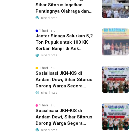
Sihar Sitorus Ingatkan
Pentingnya Olahraga dan
Deteksi Dini Penyakit
sinarlintas
1 hari lalu
Janter Sinaga Salurkan 5,2
Ton Pupuk untuk 100 KK
Korban Banjir di Aek
Horsik
sinarlintas
1 hari lalu
Sosialisasi JKN-KIS di
Andam Dewi, Sihar Sitorus
Dorong Warga Segera
Daftar BPJS Kesehatan
sinarlintas
1 hari lalu
Sosialisasi JKN-KIS di
Andam Dewi, Sihar Sitorus
Dorong Warga Segera
Daftar BPJS Kesehatan
sinarlintas