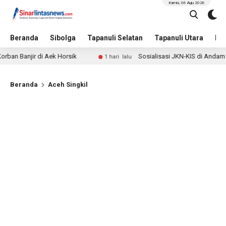
Kamis, 06 Agu 2026
Beranda
Sibolga
Tapanuli Selatan
Tapanuli Utara
Hu
ir di Aek Horsik
Sosialisasi JKN-KIS di Andam Dewi, Sih
1 hari lalu
Beranda
Aceh Singkil