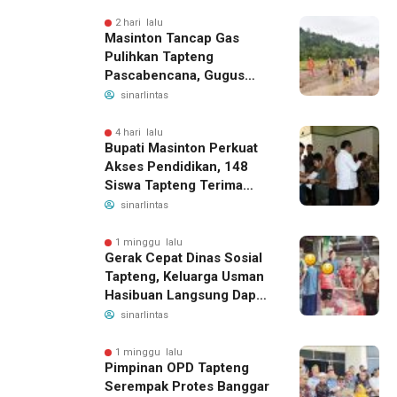
2 hari lalu
Masinton Tancap Gas
Pulihkan Tapteng
Pascabencana, Gugus
Tugas SAHATA SAOLOAN
sinarlintas
Dibentuk untuk Putus
Ancaman Banjir
4 hari lalu
Bupati Masinton Perkuat
Akses Pendidikan, 148
Siswa Tapteng Terima
Bantuan Program
sinarlintas
Indonesia Pintar
1 minggu lalu
Gerak Cepat Dinas Sosial
Tapteng, Keluarga Usman
Hasibuan Langsung Dapat
Bantuan dan Penanganan
sinarlintas
Medis
1 minggu lalu
Pimpinan OPD Tapteng
Serempak Protes Banggar