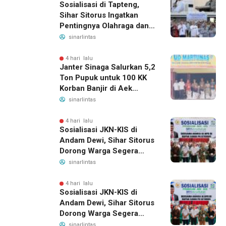
Sosialisasi di Tapteng,
Sihar Sitorus Ingatkan
Pentingnya Olahraga dan
Deteksi Dini Penyakit
sinarlintas
4 hari lalu
Janter Sinaga Salurkan 5,2
Ton Pupuk untuk 100 KK
Korban Banjir di Aek
Horsik
sinarlintas
4 hari lalu
Sosialisasi JKN-KIS di
Andam Dewi, Sihar Sitorus
Dorong Warga Segera
Daftar BPJS Kesehatan
sinarlintas
4 hari lalu
Sosialisasi JKN-KIS di
Andam Dewi, Sihar Sitorus
Dorong Warga Segera
Daftar BPJS Kesehatan
sinarlintas