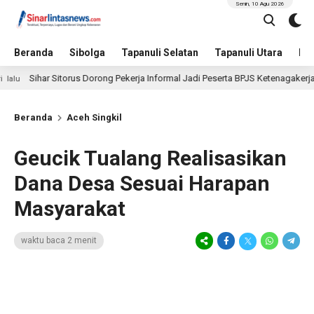
Senin, 10 Agu 2026
Beranda
Sibolga
Tapanuli Selatan
Tapanuli Utara
Hu
ihar Sitorus Dorong Pekerja Informal Jadi Peserta BPJS Ketenagakerjaan, Man
Beranda
Aceh Singkil
Geucik Tualang Realisasikan
Dana Desa Sesuai Harapan
Masyarakat
waktu baca 2 menit