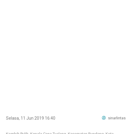
Selasa, 11 Jun 2019 16:40
sinarlintas
Kombih Pulih, Kepala Cesa Tualang, Kecamatan Rundeng, Kota