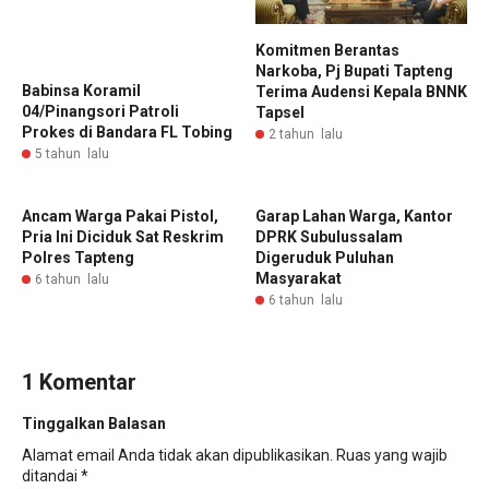
Komitmen Berantas
Narkoba, Pj Bupati Tapteng
Babinsa Koramil
Terima Audensi Kepala BNNK
04/Pinangsori Patroli
Tapsel
Prokes di Bandara FL Tobing
2 tahun lalu
5 tahun lalu
Ancam Warga Pakai Pistol,
Garap Lahan Warga, Kantor
Pria Ini Diciduk Sat Reskrim
DPRK Subulussalam
Polres Tapteng
Digeruduk Puluhan
Masyarakat
6 tahun lalu
6 tahun lalu
1 Komentar
Tinggalkan Balasan
Alamat email Anda tidak akan dipublikasikan.
Ruas yang wajib
ditandai
*