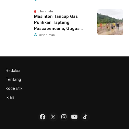
5 hari lalu
Masinton Tancap Gas
Pulihkan Tapteng
Pascabencana, Gugus
Tugas SAHATA SAOLOAN
sinarlintas
Dibentuk untuk Putus
Ancaman Banjir
Redaksi
Tentang
Kode Etik
Iklan