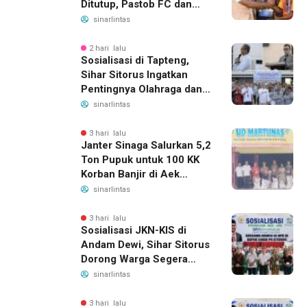
Ditutup, Pastob FC dan
Sahata FC Barus Raih
sinarlintas
Gelar Juara
2 hari lalu
Sosialisasi di Tapteng,
Sihar Sitorus Ingatkan
Pentingnya Olahraga dan
Deteksi Dini Penyakit
sinarlintas
3 hari lalu
Janter Sinaga Salurkan 5,2
Ton Pupuk untuk 100 KK
Korban Banjir di Aek
Horsik
sinarlintas
3 hari lalu
Sosialisasi JKN-KIS di
Andam Dewi, Sihar Sitorus
Dorong Warga Segera
Daftar BPJS Kesehatan
sinarlintas
3 hari lalu