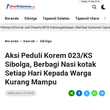
Minggu, 09 Agu 2026
Beranda
Sibolga
Tapanuli Selatan
Tapanuli Utara
Hu
nformal Jadi Peserta BPJS Ketenagakerjaan, Manfaat Santunan Capai Ratusan J
Beranda
Daerah
Sibolga
Aksi Peduli Korem 023/KS
Sibolga, Berbagi Nasi kotak
Setiap Hari Kepada Warga
Kurang Mampu
waktu baca 2 menit