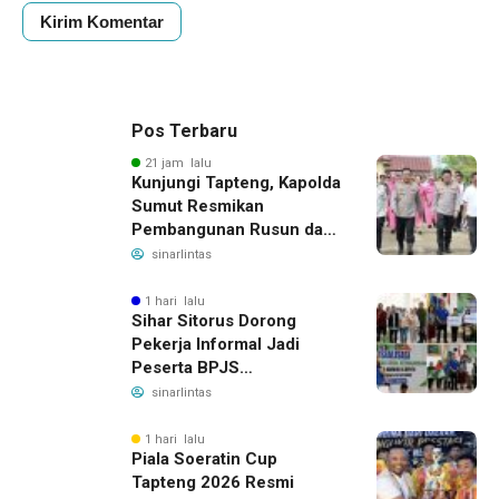
Pos Terbaru
21 jam lalu
Kunjungi Tapteng, Kapolda
Sumut Resmikan
Pembangunan Rusun dan
Benahi Empat Polsek
sinarlintas
1 hari lalu
Sihar Sitorus Dorong
Pekerja Informal Jadi
Peserta BPJS
Ketenagakerjaan, Manfaat
sinarlintas
Santunan Capai Ratusan
Juta
1 hari lalu
Piala Soeratin Cup
Tapteng 2026 Resmi