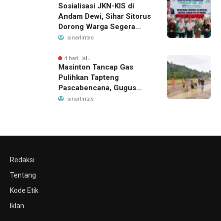
Sosialisasi JKN-KIS di
Andam Dewi, Sihar Sitorus
Dorong Warga Segera
Daftar BPJS Kesehatan
sinarlintas
4 hari lalu
Masinton Tancap Gas
Pulihkan Tapteng
Pascabencana, Gugus
Tugas SAHATA SAOLOAN
sinarlintas
Dibentuk untuk Putus
Ancaman Banjir
Redaksi
Tentang
Kode Etik
Iklan