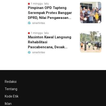
1 minggu lalu
Pimpinan OPD Tapteng
Serempak Protes Banggar
DPRD, Nilai Pengawasan
Bergeser Jadi
sinarlintas
Pemeriksaan dan
Intimidasi
1 minggu lalu
Masinton Kawal Langsung
Rehabilitasi
Pascabencana, Desak
Penyelesaian Sabo Dam
sinarlintas
Demi Lindungi Warga
Tapteng
Redaksi
Tentang
Kode Etik
Iklan