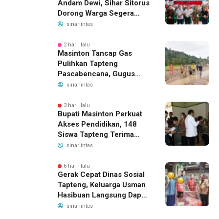
Andam Dewi, Sihar Sitorus
Dorong Warga Segera
Daftar BPJS Kesehatan
sinarlintas
2 hari lalu
Masinton Tancap Gas
Pulihkan Tapteng
Pascabencana, Gugus
Tugas SAHATA SAOLOAN
sinarlintas
Dibentuk untuk Putus
Ancaman Banjir
3 hari lalu
Bupati Masinton Perkuat
Akses Pendidikan, 148
Siswa Tapteng Terima
Bantuan Program
sinarlintas
Indonesia Pintar
6 hari lalu
Gerak Cepat Dinas Sosial
Tapteng, Keluarga Usman
Hasibuan Langsung Dapat
Bantuan dan Penanganan
sinarlintas
Medis