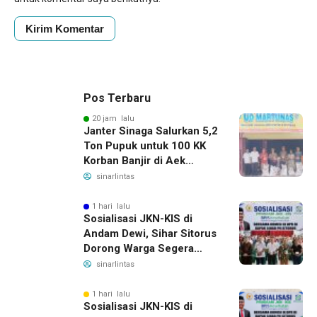
Pos Terbaru
20 jam lalu
Janter Sinaga Salurkan 5,2
Ton Pupuk untuk 100 KK
Korban Banjir di Aek
Horsik
sinarlintas
1 hari lalu
Sosialisasi JKN-KIS di
Andam Dewi, Sihar Sitorus
Dorong Warga Segera
Daftar BPJS Kesehatan
sinarlintas
1 hari lalu
Sosialisasi JKN-KIS di