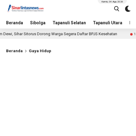
Kamis, 06 Agu 2026
Beranda
Sibolga
Tapanuli Selatan
Tapanuli Utara
Hu
Sihar Sitorus Dorong Warga Segera Daftar BPJS Kesehatan
1 hari lalu
Beranda
Gaya Hidup