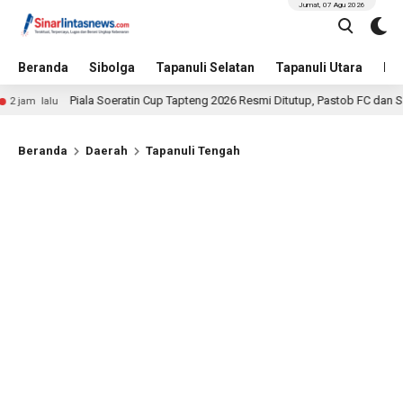
Jumat, 07 Agu 2026
Beranda
Sibolga
Tapanuli Selatan
Tapanuli Utara
Hu
Piala Soeratin Cup Tapteng 2026 Resmi Ditutup, Pastob FC dan Sahata FC 
alu
Beranda
Daerah
Tapanuli Tengah