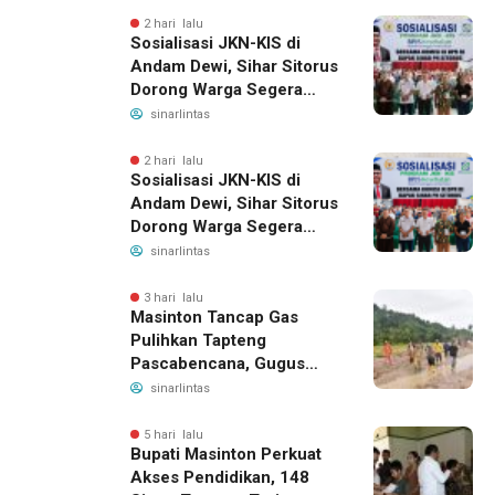
2 hari lalu
Sosialisasi JKN-KIS di
Andam Dewi, Sihar Sitorus
Dorong Warga Segera
Daftar BPJS Kesehatan
sinarlintas
2 hari lalu
Sosialisasi JKN-KIS di
Andam Dewi, Sihar Sitorus
Dorong Warga Segera
Daftar BPJS Kesehatan
sinarlintas
3 hari lalu
Masinton Tancap Gas
Pulihkan Tapteng
Pascabencana, Gugus
Tugas SAHATA SAOLOAN
sinarlintas
Dibentuk untuk Putus
Ancaman Banjir
5 hari lalu
Bupati Masinton Perkuat
Akses Pendidikan, 148