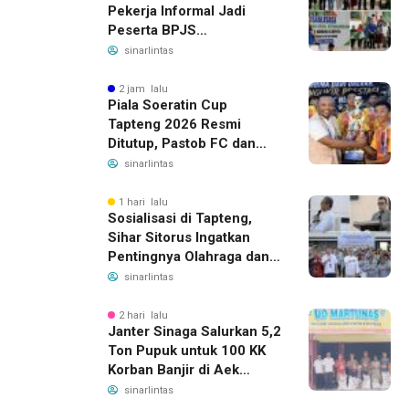
Pekerja Informal Jadi
Peserta BPJS
Ketenagakerjaan, Manfaat
sinarlintas
Santunan Capai Ratusan
Juta
2 jam lalu
Piala Soeratin Cup
Tapteng 2026 Resmi
Ditutup, Pastob FC dan
Sahata FC Barus Raih
sinarlintas
Gelar Juara
1 hari lalu
Sosialisasi di Tapteng,
Sihar Sitorus Ingatkan
Pentingnya Olahraga dan
Deteksi Dini Penyakit
sinarlintas
2 hari lalu
Janter Sinaga Salurkan 5,2
Ton Pupuk untuk 100 KK
Korban Banjir di Aek
Horsik
sinarlintas