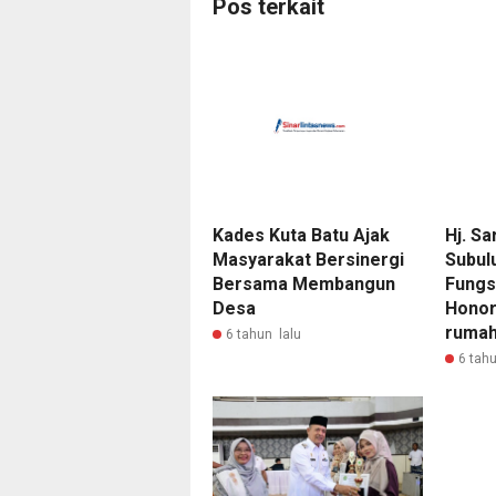
Pos terkait
Kades Kuta Batu Ajak
Hj. S
Masyarakat Bersinergi
Subul
Bersama Membangun
Fungs
Desa
Honor
rumah
6 tahun lalu
6 tahu