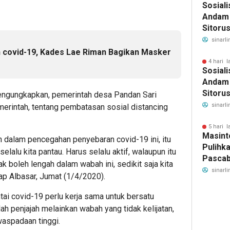
Sosiali
Andam 
Sitoru
Segera
sinarli
Keseha
 covid-19, Kades Lae Riman Bagikan Masker
4 hari l
Sosiali
Andam 
Sitoru
engungkapkan, pemerintah desa Pandan Sari
Segera
sinarli
erintah, tentang pembatasan sosial distancing
Keseha
5 hari l
Masint
 dalam pencegahan penyebaran covid-19 ini, itu
Pulihk
lalu kita pantau. Harus selalu aktif, walaupun itu
Pascab
ak boleh lengah dalam wabah ini, sedikit saja kita
Tugas
sinarli
ap Albasar, Jumat (1/4/2020).
SAOLO
untuk 
ai covid-19 perlu kerja sama untuk bersatu
Banjir
h penjajah melainkan wabah yang tidak kelijatan,
waspadaan tinggi.