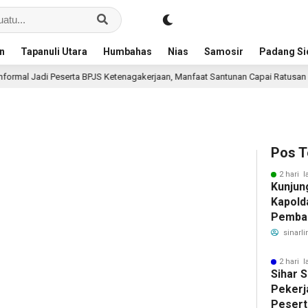
an
Tapanuli Utara
Humbahas
Nias
Samosir
Padang S
eserta BPJS Ketenagakerjaan, Manfaat Santunan Capai Ratusan Juta
2
Pos T
2 hari l
Kunjun
Kapold
Pemban
Benahi
sinarli
2 hari l
Sihar 
Pekerj
Pesert