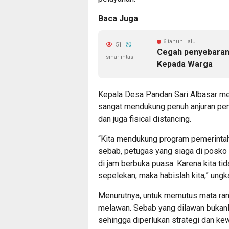
Baca Juga
6 tahun lalu
51
Cegah penyebaran
sinarlintas
Kepada Warga
Kepala Desa Pandan Sari Albasar m
sangat mendukung penuh anjuran pem
dan juga fisical distancing.
“Kita mendukung program pemerintah
sebab, petugas yang siaga di posko se
di jam berbuka puasa. Karena kita tid
sepelekan, maka habislah kita,” ungk
Menurutnya, untuk memutus mata rant
melawan. Sebab yang dilawan bukanla
sehingga diperlukan strategi dan ke