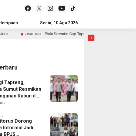
idempuan
Subulussalam
Senin, 10 Agu 2026
Mandailing Natal
Kota Subulussal
Piala Soeratin Cup Tapteng 2026 Resmi Ditutup, Pastob FC dan Saha
 hari lalu
x
erbaru
alu
gi Tapteng,
a Sumut Resmikan
gunan Rusun dan
 Empat Polsek
ntas
alu
Sitorus Dorong
a Informal Jadi
a BPJS