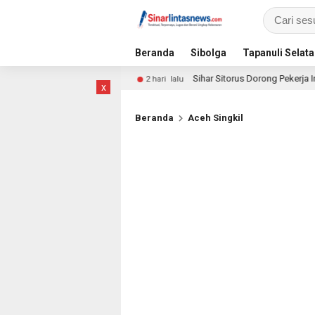
Beranda
Sibolga
Tapanuli Selat
pat Polsek
Sihar Sitorus Dorong Pekerja Informal Jadi P
2 hari lalu
x
Beranda
Aceh Singkil