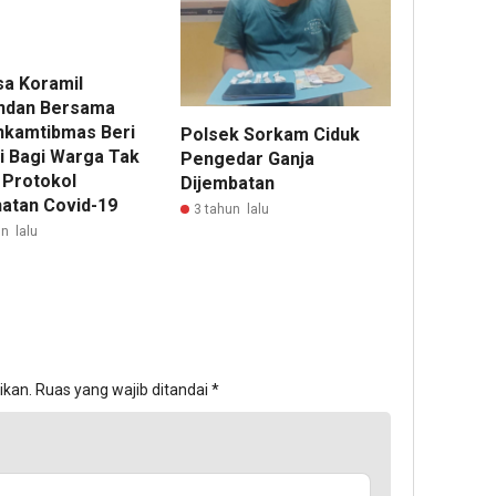
sa Koramil
ndan Bersama
nkamtibmas Beri
Polsek Sorkam Ciduk
i Bagi Warga Tak
Pengedar Ganja
 Protokol
Dijembatan
atan Covid-19
3 tahun lalu
n lalu
ikan.
Ruas yang wajib ditandai
*