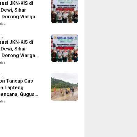
sasi JKN-KIS di
Dewi, Sihar
s Dorong Warga
 Daftar BPJS
ntas
tan
alu
sasi JKN-KIS di
Dewi, Sihar
s Dorong Warga
 Daftar BPJS
ntas
tan
alu
on Tancap Gas
an Tapteng
encana, Gugus
 SAHATA
ntas
AN Dibentuk
Putus Ancaman