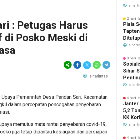
Ketena
sinarli
Manfaa
Ratusa
2 hari l
ri : Petugas Harus
Piala 
Tapten
f di Posko Meski di
Ditutu
Sahata
sinarli
asa
Gelar 
3 hari l
Sosiali
Sihar S
sinarlintas
Pentin
Deteksi
sinarli
 – Upaya Pemerintah Desa Pandan Sari, Kecamatan
4 hari l
Janter
gkil dalam percepatan pencegahan penyebaran
5,2 To
iasi.
KK Korb
 upaya memutus mata rantai penyebaran covid-19,
Horsik
sinarli
osko jiga tetap dipantau kesiagaan dan persiapan
4 hari l