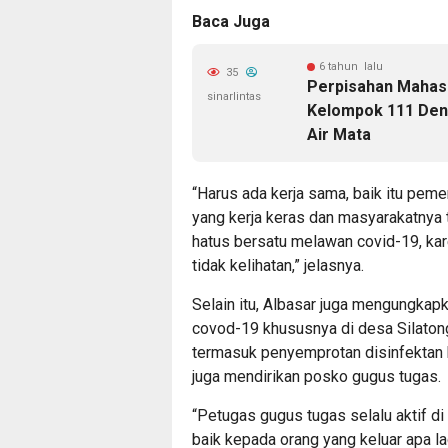
Baca Juga
6 tahun lalu
35
Perpisahan Mahasi
sinarlintas
Kelompok 111 Den
Air Mata
“Harus ada kerja sama, baik itu peme
yang kerja keras dan masyarakatnya t
hatus bersatu melawan covid-19, kare
tidak kelihatan,” jelasnya.
Selain itu, Albasar juga mengungka
covod-19 khususnya di desa Silaton
termasuk penyemprotan disinfektan k
juga mendirikan posko gugus tugas.
“Petugas gugus tugas selalu aktif di
baik kepada orang yang keluar apa la