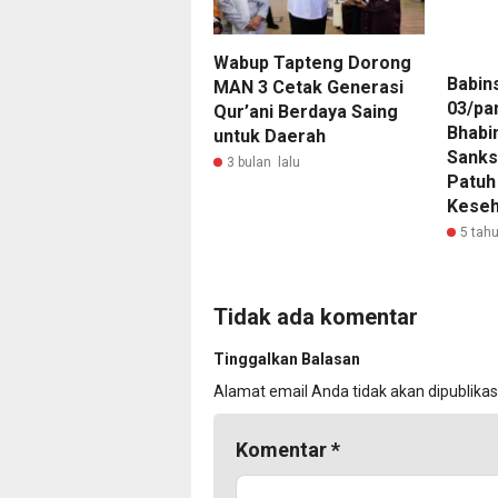
Wabup Tapteng Dorong
Babin
MAN 3 Cetak Generasi
03/pa
Qur’ani Berdaya Saing
Bhabi
untuk Daerah
Sanks
3 bulan lalu
Patuh
Keseh
5 tahu
Tidak ada komentar
Tinggalkan Balasan
Alamat email Anda tidak akan dipublikas
Komentar
*