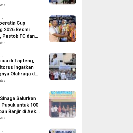
gakerjaan,
ntas
t Santunan Capai
n Juta
alu
Soeratin Cup
g 2026 Resmi
p, Pastob FC dan
 FC Barus Raih
ntas
Juara
alu
sasi di Tapteng,
itorus Ingatkan
gnya Olahraga dan
 Dini Penyakit
ntas
alu
 Sinaga Salurkan
n Pupuk untuk 100
an Banjir di Aek
ntas
alu