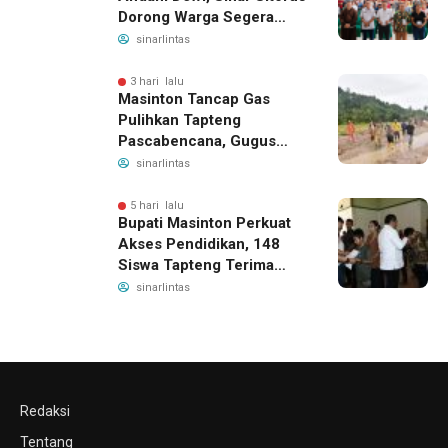
Dorong Warga Segera
Daftar BPJS Kesehatan
sinarlintas
3 hari lalu
Masinton Tancap Gas
Pulihkan Tapteng
Pascabencana, Gugus
Tugas SAHATA SAOLOAN
sinarlintas
Dibentuk untuk Putus
Ancaman Banjir
5 hari lalu
Bupati Masinton Perkuat
Akses Pendidikan, 148
Siswa Tapteng Terima
Bantuan Program
sinarlintas
Indonesia Pintar
Redaksi
Tentang