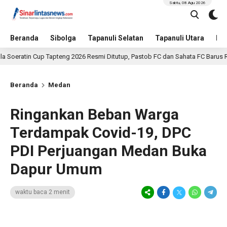
Sabtu, 08 Agu 2026
Beranda
Sibolga
Tapanuli Selatan
Tapanuli Utara
Hu
in Cup Tapteng 2026 Resmi Ditutup, Pastob FC dan Sahata FC Barus Raih Gelar
Beranda
Medan
Ringankan Beban Warga
Terdampak Covid-19, DPC
PDI Perjuangan Medan Buka
Dapur Umum
waktu baca 2 menit