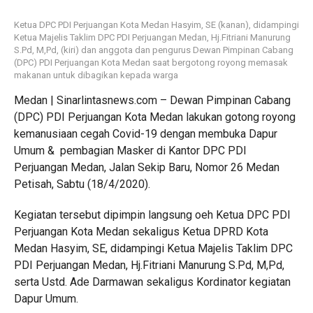
Ketua DPC PDI Perjuangan Kota Medan Hasyim, SE (kanan), didampingi
Ketua Majelis Taklim DPC PDI Perjuangan Medan, Hj.Fitriani Manurung
S.Pd, M,Pd, (kiri) dan anggota dan pengurus Dewan Pimpinan Cabang
(DPC) PDI Perjuangan Kota Medan saat bergotong royong memasak
makanan untuk dibagikan kepada warga
Medan | Sinarlintasnews.com – Dewan Pimpinan Cabang
(DPC) PDI Perjuangan Kota Medan lakukan gotong royong
kemanusiaan cegah Covid-19 dengan membuka Dapur
Umum & pembagian Masker di Kantor DPC PDI
Perjuangan Medan, Jalan Sekip Baru, Nomor 26 Medan
Petisah, Sabtu (18/4/2020).
Kegiatan tersebut dipimpin langsung oeh Ketua DPC PDI
Perjuangan Kota Medan sekaligus Ketua DPRD Kota
Medan Hasyim, SE, didampingi Ketua Majelis Taklim DPC
PDI Perjuangan Medan, Hj.Fitriani Manurung S.Pd, M,Pd,
serta Ustd. Ade Darmawan sekaligus Kordinator kegiatan
Dapur Umum.