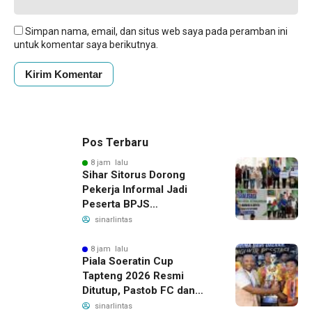
Simpan nama, email, dan situs web saya pada peramban ini
untuk komentar saya berikutnya.
Pos Terbaru
8 jam lalu
Sihar Sitorus Dorong
Pekerja Informal Jadi
Peserta BPJS
Ketenagakerjaan, Manfaat
sinarlintas
Santunan Capai Ratusan
Juta
8 jam lalu
Piala Soeratin Cup
Tapteng 2026 Resmi
Ditutup, Pastob FC dan
Sahata FC Barus Raih
sinarlintas