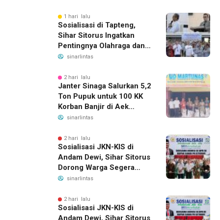
Gelar Juara
1 hari lalu
Sosialisasi di Tapteng,
Sihar Sitorus Ingatkan
Pentingnya Olahraga dan
Deteksi Dini Penyakit
sinarlintas
2 hari lalu
Janter Sinaga Salurkan 5,2
Ton Pupuk untuk 100 KK
Korban Banjir di Aek
Horsik
sinarlintas
2 hari lalu
Sosialisasi JKN-KIS di
Andam Dewi, Sihar Sitorus
Dorong Warga Segera
Daftar BPJS Kesehatan
sinarlintas
2 hari lalu
Sosialisasi JKN-KIS di
Andam Dewi, Sihar Sitorus