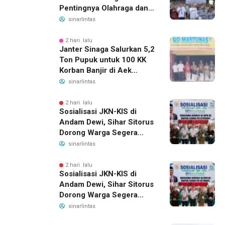
Pentingnya Olahraga dan
Deteksi Dini Penyakit
sinarlintas
2 hari lalu
Janter Sinaga Salurkan 5,2
Ton Pupuk untuk 100 KK
Korban Banjir di Aek
Horsik
sinarlintas
2 hari lalu
Sosialisasi JKN-KIS di
Andam Dewi, Sihar Sitorus
Dorong Warga Segera
Daftar BPJS Kesehatan
sinarlintas
2 hari lalu
Sosialisasi JKN-KIS di
Andam Dewi, Sihar Sitorus
Dorong Warga Segera
Daftar BPJS Kesehatan
sinarlintas