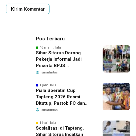
Pos Terbaru
46 menit lalu
Sihar Sitorus Dorong
Pekerja Informal Jadi
Peserta BPJS
Ketenagakerjaan, Manfaat
sinarlintas
Santunan Capai Ratusan
Juta
1 jam lalu
Piala Soeratin Cup
Tapteng 2026 Resmi
Ditutup, Pastob FC dan
Sahata FC Barus Raih
sinarlintas
Gelar Juara
1 hari lalu
Sosialisasi di Tapteng,
Sihar Sitorus Ingatkan