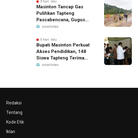
3 hari lalu
Masinton Tancap Gas
Pulihkan Tapteng
Pascabencana, Gugus
Tugas SAHATA SAOLOAN
sinarlintas
Dibentuk untuk Putus
Ancaman Banjir
5 hari lalu
Bupati Masinton Perkuat
Akses Pendidikan, 148
Siswa Tapteng Terima
Bantuan Program
sinarlintas
Indonesia Pintar
Redaksi
Tentang
Kode Etik
Iklan