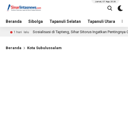
Jumat, 07 Agu 2026
Beranda
Sibolga
Tapanuli Selatan
Tapanuli Utara
Hu
Sosialisasi di Tapteng, Sihar Sitorus Ingatkan Pentingnya Olahraga 
1 hari lalu
Beranda
Kota Subulussalam