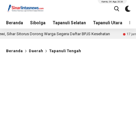
Kamis, 06 Agu 2026
Beranda
Sibolga
Tapanuli Selatan
Tapanuli Utara
Hu
itorus Dorong Warga Segera Daftar BPJS Kesehatan
Sosi
17 jam lalu
Beranda
Daerah
Tapanuli Tengah