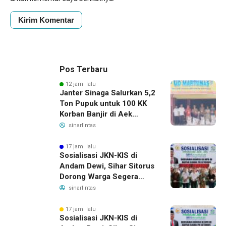
Pos Terbaru
12 jam lalu
Janter Sinaga Salurkan 5,2
Ton Pupuk untuk 100 KK
Korban Banjir di Aek
Horsik
sinarlintas
17 jam lalu
Sosialisasi JKN-KIS di
Andam Dewi, Sihar Sitorus
Dorong Warga Segera
Daftar BPJS Kesehatan
sinarlintas
17 jam lalu
Sosialisasi JKN-KIS di