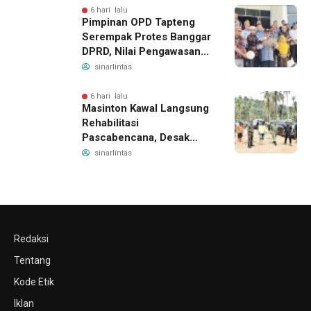
6 hari lalu
Pimpinan OPD Tapteng
Serempak Protes Banggar
DPRD, Nilai Pengawasan
Bergeser Jadi
sinarlintas
Pemeriksaan dan
Intimidasi
6 hari lalu
Masinton Kawal Langsung
Rehabilitasi
Pascabencana, Desak
Penyelesaian Sabo Dam
sinarlintas
Demi Lindungi Warga
Tapteng
Redaksi
Tentang
Kode Etik
Iklan