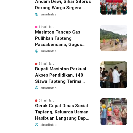
Andam Dewi, Sihar Sitorus
Dorong Warga Segera
Daftar BPJS Kesehatan
sinarlintas
1 hari lalu
Masinton Tancap Gas
Pulihkan Tapteng
Pascabencana, Gugus
Tugas SAHATA SAOLOAN
sinarlintas
Dibentuk untuk Putus
Ancaman Banjir
3 hari lalu
Bupati Masinton Perkuat
Akses Pendidikan, 148
Siswa Tapteng Terima
Bantuan Program
sinarlintas
Indonesia Pintar
6 hari lalu
Gerak Cepat Dinas Sosial
Tapteng, Keluarga Usman
Hasibuan Langsung Dapat
Bantuan dan Penanganan
sinarlintas
Medis