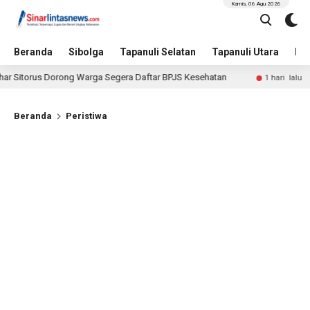
Kamis, 06 Agu 2026
Beranda
Sibolga
Tapanuli Selatan
Tapanuli Utara
Hu
orus Dorong Warga Segera Daftar BPJS Kesehatan
Sosiali
1 hari lalu
Beranda
Peristiwa