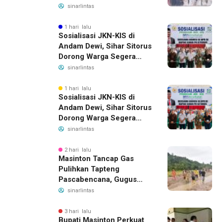
Horsik
sinarlintas
1 hari lalu
Sosialisasi JKN-KIS di
Andam Dewi, Sihar Sitorus
Dorong Warga Segera
Daftar BPJS Kesehatan
sinarlintas
1 hari lalu
Sosialisasi JKN-KIS di
Andam Dewi, Sihar Sitorus
Dorong Warga Segera
Daftar BPJS Kesehatan
sinarlintas
2 hari lalu
Masinton Tancap Gas
Pulihkan Tapteng
Pascabencana, Gugus
Tugas SAHATA SAOLOAN
sinarlintas
Dibentuk untuk Putus
Ancaman Banjir
3 hari lalu
Bupati Masinton Perkuat