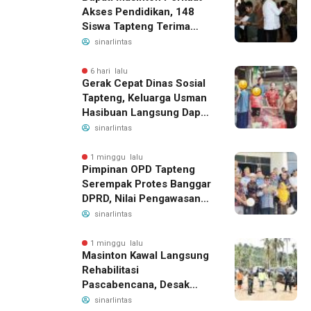
Akses Pendidikan, 148
Siswa Tapteng Terima
Bantuan Program
sinarlintas
Indonesia Pintar
6 hari lalu
Gerak Cepat Dinas Sosial
Tapteng, Keluarga Usman
Hasibuan Langsung Dapat
Bantuan dan Penanganan
sinarlintas
Medis
1 minggu lalu
Pimpinan OPD Tapteng
Serempak Protes Banggar
DPRD, Nilai Pengawasan
Bergeser Jadi
sinarlintas
Pemeriksaan dan
Intimidasi
1 minggu lalu
Masinton Kawal Langsung
Rehabilitasi
Pascabencana, Desak
Penyelesaian Sabo Dam
sinarlintas