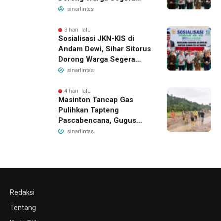
Daftar BPJS Kesehatan
sinarlintas
3 hari lalu
Sosialisasi JKN-KIS di
Andam Dewi, Sihar Sitorus
Dorong Warga Segera
Daftar BPJS Kesehatan
sinarlintas
4 hari lalu
Masinton Tancap Gas
Pulihkan Tapteng
Pascabencana, Gugus
Tugas SAHATA SAOLOAN
sinarlintas
Dibentuk untuk Putus
Ancaman Banjir
Redaksi
Tentang