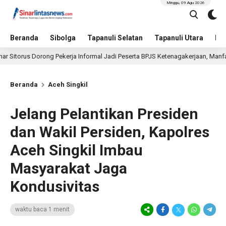
Minggu, 09 Agu 2026
Beranda
Sibolga
Tapanuli Selatan
Tapanuli Utara
Hu
rus Dorong Pekerja Informal Jadi Peserta BPJS Ketenagakerjaan, Manfaat Sant
Beranda
Aceh Singkil
Jelang Pelantikan Presiden
dan Wakil Persiden, Kapolres
Aceh Singkil Imbau
Masyarakat Jaga
Kondusivitas
waktu baca 1 menit