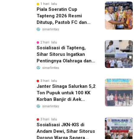
Juta
1 hari lalu
Piala Soeratin Cup
Tapteng 2026 Resmi
Ditutup, Pastob FC dan
Sahata FC Barus Raih
sinarlintas
Gelar Juara
2 hari lalu
Sosialisasi di Tapteng,
Sihar Sitorus Ingatkan
Pentingnya Olahraga dan
Deteksi Dini Penyakit
sinarlintas
3 hari lalu
Janter Sinaga Salurkan 5,2
Ton Pupuk untuk 100 KK
Korban Banjir di Aek
Horsik
sinarlintas
3 hari lalu
Sosialisasi JKN-KIS di
Andam Dewi, Sihar Sitorus
Dorong Warga Segera