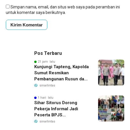
Simpan nama, email, dan situs web saya pada peramban ini
untuk komentar saya berikutnya.
Pos Terbaru
21 jam lalu
Kunjungi Tapteng, Kapolda
Sumut Resmikan
Pembangunan Rusun dan
Benahi Empat Polsek
sinarlintas
1 hari lalu
Sihar Sitorus Dorong
Pekerja Informal Jadi
Peserta BPJS
Ketenagakerjaan, Manfaat
sinarlintas
Santunan Capai Ratusan