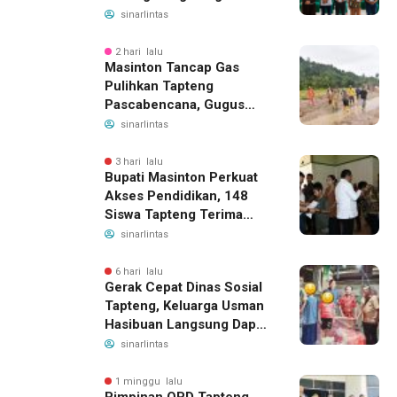
Daftar BPJS Kesehatan
sinarlintas
2 hari lalu
Masinton Tancap Gas
Pulihkan Tapteng
Pascabencana, Gugus
Tugas SAHATA SAOLOAN
sinarlintas
Dibentuk untuk Putus
Ancaman Banjir
3 hari lalu
Bupati Masinton Perkuat
Akses Pendidikan, 148
Siswa Tapteng Terima
Bantuan Program
sinarlintas
Indonesia Pintar
6 hari lalu
Gerak Cepat Dinas Sosial
Tapteng, Keluarga Usman
Hasibuan Langsung Dapat
Bantuan dan Penanganan
sinarlintas
Medis
1 minggu lalu
Pimpinan OPD Tapteng