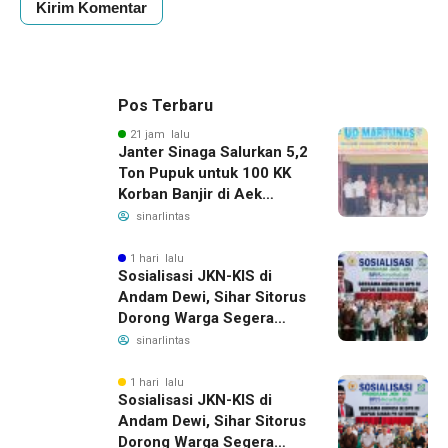
Pos Terbaru
21 jam lalu
Janter Sinaga Salurkan 5,2
Ton Pupuk untuk 100 KK
Korban Banjir di Aek
Horsik
sinarlintas
1 hari lalu
Sosialisasi JKN-KIS di
Andam Dewi, Sihar Sitorus
Dorong Warga Segera
Daftar BPJS Kesehatan
sinarlintas
1 hari lalu
Sosialisasi JKN-KIS di
Andam Dewi, Sihar Sitorus
Dorong Warga Segera