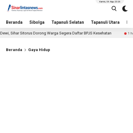
Kamis, 06 Agu 2026
Beranda
Sibolga
Tapanuli Selatan
Tapanuli Utara
Hu
ar Sitorus Dorong Warga Segera Daftar BPJS Kesehatan
S
1 hari lalu
Beranda
Gaya Hidup