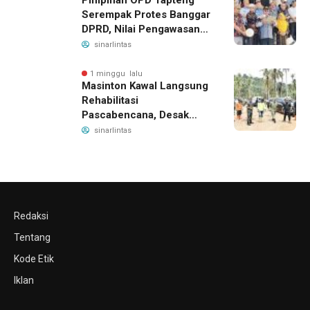
Serempak Protes Banggar
DPRD, Nilai Pengawasan
Bergeser Jadi
sinarlintas
Pemeriksaan dan
Intimidasi
1 minggu lalu
Masinton Kawal Langsung
Rehabilitasi
Pascabencana, Desak
Penyelesaian Sabo Dam
sinarlintas
Demi Lindungi Warga
Tapteng
Redaksi
Tentang
Kode Etik
Iklan