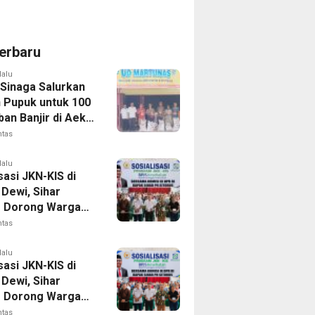
erbaru
lalu
 Sinaga Salurkan
n Pupuk untuk 100
an Banjir di Aek
ntas
lalu
sasi JKN-KIS di
Dewi, Sihar
s Dorong Warga
 Daftar BPJS
ntas
tan
lalu
sasi JKN-KIS di
Dewi, Sihar
s Dorong Warga
 Daftar BPJS
ntas