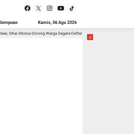
idempuan
Subulussalam
Kamis, 06 Agu 2026
Mandailing Natal
Kota Subulussal
Dorong Warga Segera Daftar BPJS Kesehatan
Masinton Tan
1 hari lalu
x