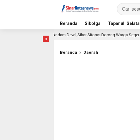
Beranda
Sibolga
Tapanuli Selat
KN-KIS di Andam Dewi, Sihar Sitorus Dorong Warga Segera Daftar BPJS Keseha
x
Beranda
Daerah