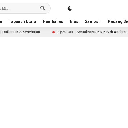
an
Tapanuli Utara
Humbahas
Nias
Samosir
Padang S
tan
Sosialisasi JKN-KIS di Andam Dewi, Sihar Sitorus 
18 jam lalu