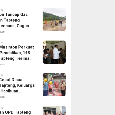
tan
alu
on Tancap Gas
an Tapteng
encana, Gugus
 SAHATA
ntas
AN Dibentuk
Putus Ancaman
alu
 Masinton Perkuat
Pendidikan, 148
Tapteng Terima
n Program
ntas
ia Pintar
alu
Cepat Dinas
 Tapteng, Keluarga
Hasibuan
ng Dapat Bantuan
ntas
nanganan Medis
alu
an OPD Tapteng