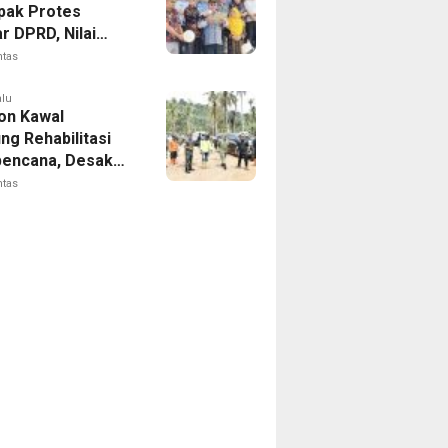
ak Protes
r DPRD, Nilai
wasan Bergeser
ntas
emeriksaan dan
asi
alu
on Kawal
ng Rehabilitasi
encana, Desak
esaian Sabo Dam
ntas
indungi Warga
g