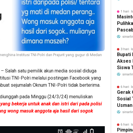
Keseha
1 hari l
Masint
Pulihk
Pascab
Tugas
sinarli
SAOLO
untuk 
3 hari l
Bupati
enghina Institusi TNI-Polri dan Prajurit yang gugur di Medan
Banjir
Akses 
Siswa 
– Salah satu pemilik akun media sosial diduga
Bantua
sinarli
itusi TNI-Polri melalui postingan Facebook yang
Indones
uat sejumalah Oknum TNI-Polri tidak berterima.
6 hari l
Gerak 
 diunggah pada Minggu (24/3/24) menuliskan
Sosial
yang bekerja untuk anak dan istri dari pada polisi
Usman 
ang wong masuk anggota aja hasil dari sogok
Langsu
sinarli
dan Pe
6 hari l
Pimpin