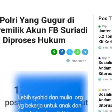
Polri Yang Gugur di
Pos T
13 jam 
emilik Akun FB Suriadi
Janter
5,2 To
 Diproses Hukum
KK Korb
Horsik
sinarli
18 jam 
sinarlintas
Sosiali
Andam 
Sitoru
Segera
sinarli
Keseha
18 jam 
Sosiali
Andam 
Sitoru
Segera
sinarli