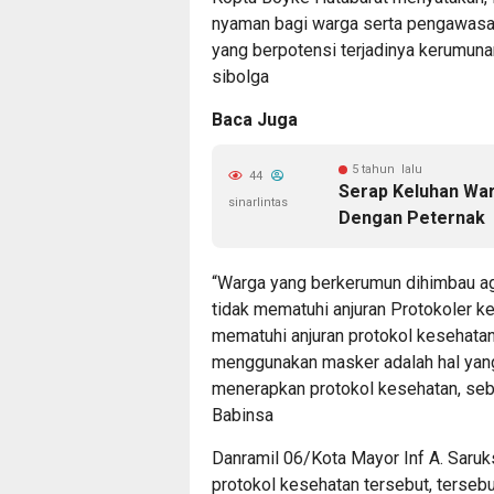
nyaman bagi warga serta pengawasan 
yang berpotensi terjadinya kerumuna
sibolga
Baca Juga
5 tahun lalu
44
Serap Keluhan War
sinarlintas
Dengan Peternak
“Warga yang berkerumun dihimbau ag
tidak mematuhi anjuran Protokoler k
mematuhi anjuran protokol kesehatan
menggunakan masker adalah hal yang
menerapkan protokol kesehatan, seb
Babinsa
Danramil 06/Kota Mayor Inf A. Saru
protokol kesehatan tersebut, tersebu