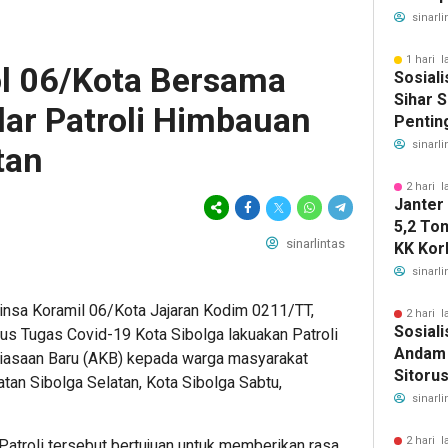
Sahata
sinarli
Gelar 
1 hari l
l 06/Kota Bersama
Sosiali
Sihar S
ar Patroli Himbauan
Pentin
Deteksi
sinarli
tan
2 hari l
Janter
5,2 To
sinarlintas
KK Korb
Horsik
sinarli
insa Koramil 06/Kota Jajaran Kodim 0211/TT,
2 hari l
Sosiali
s Tugas Covid-19 Kota Sibolga lakuakan Patroli
Andam 
iasaan Baru (AKB) kepada warga masyarakat
Sitoru
an Sibolga Selatan, Kota Sibolga Sabtu,
Segera
sinarli
Keseha
2 hari l
atroli tersebut bertujuan untuk memberikan rasa