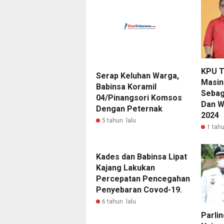
KPU T
Serap Keluhan Warga,
Masi
Babinsa Koramil
Sebag
04/Pinangsori Komsos
Dan W
Dengan Peternak
2024
5 tahun lalu
1 tahu
Kades dan Babinsa Lipat
Kajang Lakukan
Percepatan Pencegahan
Penyebaran Covod-19.
6 tahun lalu
Parli