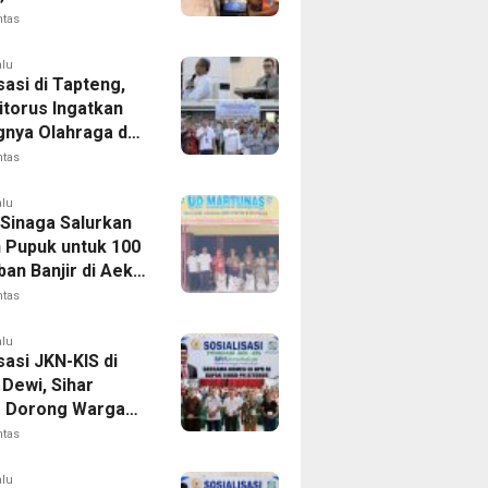
 FC Barus Raih
ntas
Juara
alu
sasi di Tapteng,
itorus Ingatkan
gnya Olahraga dan
 Dini Penyakit
ntas
alu
 Sinaga Salurkan
n Pupuk untuk 100
an Banjir di Aek
ntas
alu
sasi JKN-KIS di
Dewi, Sihar
s Dorong Warga
 Daftar BPJS
ntas
tan
alu