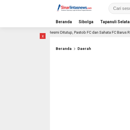
Beranda
Sibolga
Tapanuli Selat
up Tapteng 2026 Resmi Ditutup, Pastob FC dan Sahata FC Barus Raih Gelar Juar
x
Beranda
Daerah