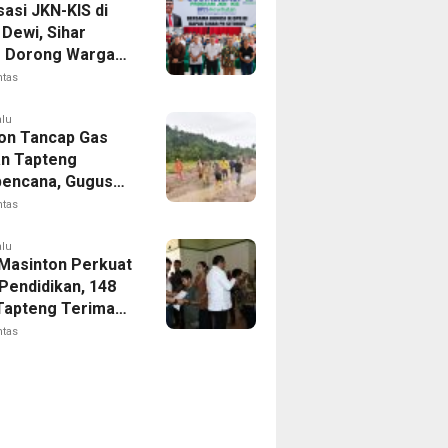
sasi JKN-KIS di
Dewi, Sihar
s Dorong Warga
 Daftar BPJS
ntas
tan
alu
on Tancap Gas
an Tapteng
encana, Gugus
 SAHATA
ntas
AN Dibentuk
Putus Ancaman
alu
 Masinton Perkuat
Pendidikan, 148
Tapteng Terima
n Program
ntas
ia Pintar