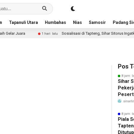
an
Tapanuli Utara
Humbahas
Nias
Samosir
Padang S
a
Sosialisasi di Tapteng, Sihar Sitorus Ingatkan Pentingny
1 hari lalu
Pos T
8 jam l
Sihar 
Pekerj
Pesert
Ketena
sinarli
Manfaa
Ratusa
8 jam l
Piala 
Tapten
Ditutu