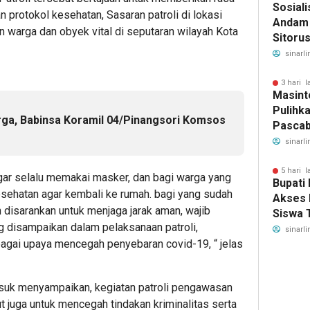
Sosiali
protokol kesehatan, Sasaran patroli di lokasi
Andam 
n warga dan obyek vital di seputaran wilayah Kota
Sitoru
Segera
sinarli
Keseha
3 hari l
Masint
Pulihk
ga, Babinsa Koramil 04/Pinangsori Komsos
Pascab
Tugas
sinarli
SAOLO
untuk 
5 hari l
ar selalu memakai masker, dan bagi warga yang
Bupati
Banjir
esehatan agar kembali ke rumah. bagi yang sudah
Akses 
 disarankan untuk menjaga jarak aman, wajib
Siswa 
 disampaikan dalam pelaksanaan patroli,
Bantua
sinarli
agai upaya mencegah penyebaran covid-19, “ jelas
Indones
ksuk menyampaikan, kegiatan patroli pengawasan
t juga untuk mencegah tindakan kriminalitas serta