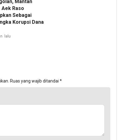
golan, Mantan
 Aek Raso
apkan Sebagai
ngka Korupsi Dana
n lalu
ikan.
Ruas yang wajib ditandai
*