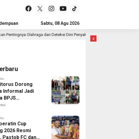
idempuan
Subulussalam
Sabtu, 08 Agu 2026
Mandailing Natal
Kota Subulussal
a Olahraga dan Deteksi Dini Penyakit
Janter Sinaga Salurk
2 hari lalu
x
erbaru
alu
Sitorus Dorong
a Informal Jadi
a BPJS
gakerjaan,
ntas
t Santunan Capai
n Juta
alu
Soeratin Cup
g 2026 Resmi
p, Pastob FC dan