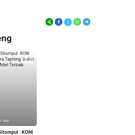
eng
n lalu
Sitompul : KONI