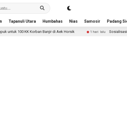
an
Tapanuli Utara
Humbahas
Nias
Samosir
Padang S
untuk 100 KK Korban Banjir di Aek Horsik
Sosialisasi JKN
1 hari lalu