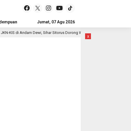
idempuan
Subulussalam
Jumat, 07 Agu 2026
Mandailing Natal
Kota Subulussal
-KIS di Andam Dewi, Sihar Sitorus Dorong Warga Segera Daftar BPJS Kesehat
x