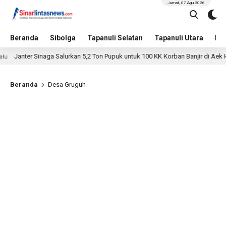
Jumat, 07 Agu 2026
Beranda
Sibolga
Tapanuli Selatan
Tapanuli Utara
Hu
Janter Sinaga Salurkan 5,2 Ton Pupuk untuk 100 KK Korban Banjir di Aek H
lu
Beranda
Desa Gruguh