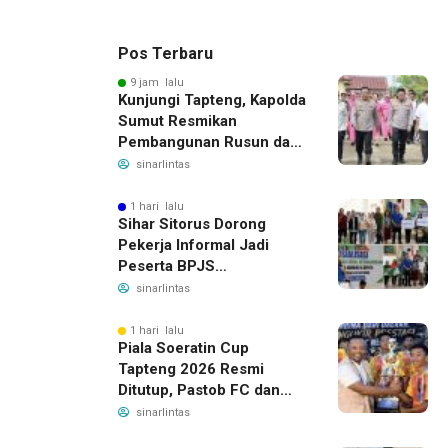
Pos Terbaru
9 jam lalu
Kunjungi Tapteng, Kapolda
Sumut Resmikan
Pembangunan Rusun dan
Benahi Empat Polsek
sinarlintas
1 hari lalu
Sihar Sitorus Dorong
Pekerja Informal Jadi
Peserta BPJS
Ketenagakerjaan, Manfaat
sinarlintas
Santunan Capai Ratusan
Juta
1 hari lalu
Piala Soeratin Cup
Tapteng 2026 Resmi
Ditutup, Pastob FC dan
Sahata FC Barus Raih
sinarlintas
Gelar Juara