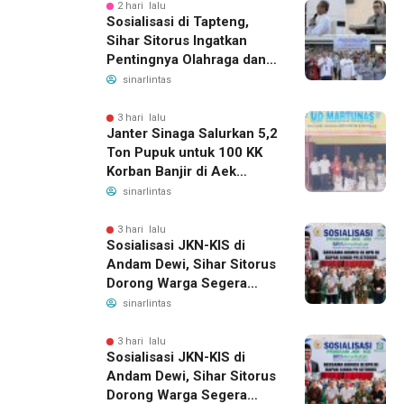
2 hari lalu
Sosialisasi di Tapteng,
Sihar Sitorus Ingatkan
Pentingnya Olahraga dan
Deteksi Dini Penyakit
sinarlintas
3 hari lalu
Janter Sinaga Salurkan 5,2
Ton Pupuk untuk 100 KK
Korban Banjir di Aek
Horsik
sinarlintas
3 hari lalu
Sosialisasi JKN-KIS di
Andam Dewi, Sihar Sitorus
Dorong Warga Segera
Daftar BPJS Kesehatan
sinarlintas
3 hari lalu
Sosialisasi JKN-KIS di
Andam Dewi, Sihar Sitorus
Dorong Warga Segera