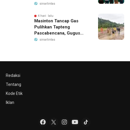
Daftar BPJS Kesehatan
sinarlintas
4 hari lalu
Masinton Tancap Gas
Pulihkan Tapteng
Pascabencana, Gugus
Tugas SAHATA SAOLOAN
sinarlintas
Dibentuk untuk Putus
Ancaman Banjir
Redaksi
Tentang
Kode Etik
Iklan