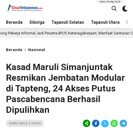
Sabtu, 08 Agu 2026
Beranda
Sibolga
Tapanuli Selatan
Tapanuli Utara
Hu
Informal Jadi Peserta BPJS Ketenagakerjaan, Manfaat Santunan Capai Ratusan 
Beranda
Nasional
Kasad Maruli Simanjuntak
Resmikan Jembatan Modular
di Tapteng, 24 Akses Putus
Pascabencana Berhasil
Dipulihkan
waktu baca 3 menit