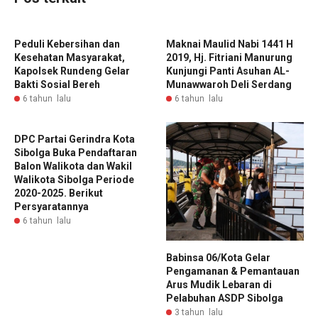
Peduli Kebersihan dan
Maknai Maulid Nabi 1441 H
Kesehatan Masyarakat,
2019, Hj. Fitriani Manurung
Kapolsek Rundeng Gelar
Kunjungi Panti Asuhan AL-
Bakti Sosial Bereh
Munawwaroh Deli Serdang
6 tahun lalu
6 tahun lalu
DPC Partai Gerindra Kota
Sibolga Buka Pendaftaran
Balon Walikota dan Wakil
Walikota Sibolga Periode
2020-2025. Berikut
Persyaratannya
6 tahun lalu
Babinsa 06/Kota Gelar
Pengamanan & Pemantauan
Arus Mudik Lebaran di
Pelabuhan ASDP Sibolga
3 tahun lalu