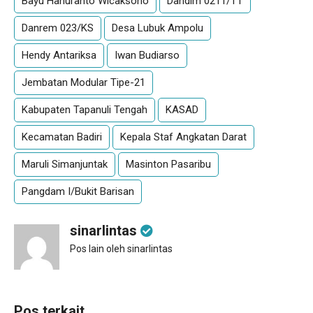
Bayu Hanuranto Wicaksono
Dandim 0211/TT
Danrem 023/KS
Desa Lubuk Ampolu
Hendy Antariksa
Iwan Budiarso
Jembatan Modular Tipe-21
Kabupaten Tapanuli Tengah
KASAD
Kecamatan Badiri
Kepala Staf Angkatan Darat
Maruli Simanjuntak
Masinton Pasaribu
Pangdam I/Bukit Barisan
sinarlintas
Pos lain oleh sinarlintas
Pos terkait