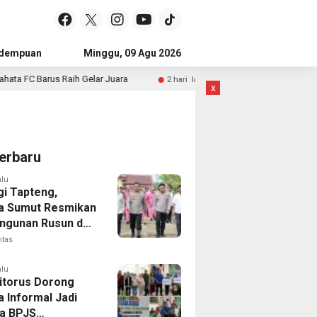
idempuan
Subulussalam
Minggu, 09 Agu 2026
Mandailing Natal
Kota Subulussal
Raih Gelar Juara
Sosialisasi di Tapteng, Sihar Sitorus Ing
2 hari lalu
x
erbaru
alu
gi Tapteng,
a Sumut Resmikan
gunan Rusun dan
 Empat Polsek
ntas
alu
Sitorus Dorong
a Informal Jadi
a BPJS