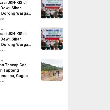
sasi JKN-KIS di
Dewi, Sihar
s Dorong Warga
 Daftar BPJS
ntas
tan
alu
sasi JKN-KIS di
Dewi, Sihar
s Dorong Warga
 Daftar BPJS
ntas
tan
alu
on Tancap Gas
an Tapteng
encana, Gugus
 SAHATA
ntas
AN Dibentuk
Putus Ancaman