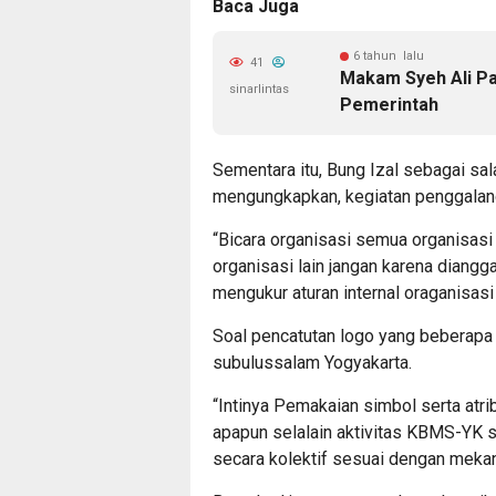
Baca Juga
6 tahun lalu
41
Makam Syeh Ali Pa
sinarlintas
Pemerintah
Sementara itu, Bung Izal sebagai s
mengungkapkan, kegiatan penggalanga
“Bicara organisasi semua organisasi
organisasi lain jangan karena diangg
mengukur aturan internal oraganisasi
Soal pencatutan logo yang beberap
subulussalam Yogyakarta.
“Intinya Pemakaian simbol serta atri
apapun selalain aktivitas KBMS-YK se
secara kolektif sesuai dengan mekani