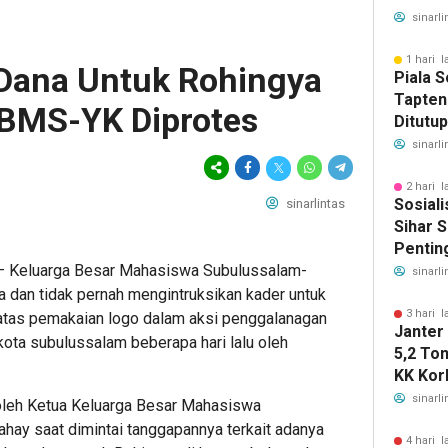
Ketena
sinarli
Manfaa
Ratusa
1 hari l
Dana Untuk Rohingya
Piala 
Tapten
BMS-YK Diprotes
Ditutu
Sahata
sinarli
Gelar 
2 hari l
Sosiali
sinarlintas
Sihar S
Pentin
 – Keluarga Besar Mahasiswa Subulussalam-
Deteksi
sinarli
a dan tidak pernah mengintruksikan kader untuk
3 hari l
 atas pemakaian logo dalam aksi penggalanagan
Janter
kota subulussalam beberapa hari lalu oleh
5,2 To
KK Korb
Horsik
sinarli
oleh Ketua Keluarga Besar Mahasiswa
hay saat dimintai tanggapannya terkait adanya
4 hari l