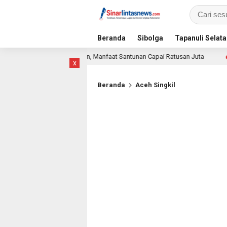
Beranda
Sibolga
Tapanuli Selat
Ketenagakerjaan, Manfaat Santunan Capai Ratusan Juta
Pi
1 hari lalu
x
Beranda
Aceh Singkil