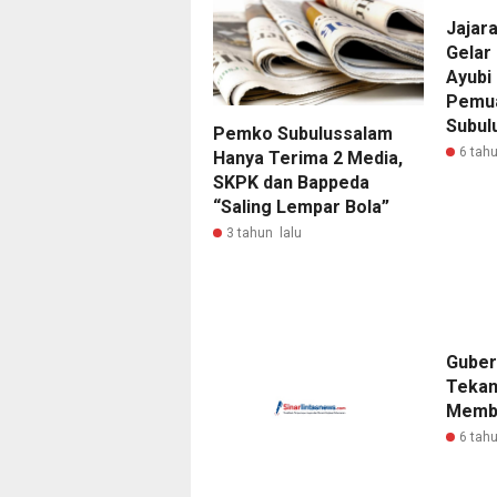
Jajar
Gelar 
Ayubi
Pemua
Subul
Pemko Subulussalam
6 tahu
Hanya Terima 2 Media,
SKPK dan Bappeda
“Saling Lempar Bola”
3 tahun lalu
Guber
Tekan
Membi
6 tahu