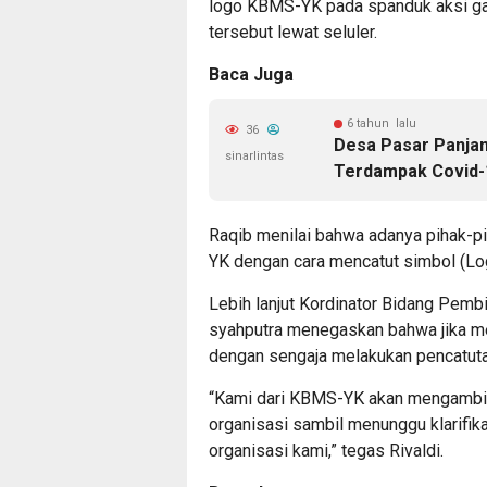
logo KBMS-YK pada spanduk aksi gal
tersebut lewat seluler.
Baca Juga
6 tahun lalu
36
Desa Pasar Panja
sinarlintas
Terdampak Covid-
Raqib menilai bahwa adanya pihak-p
YK dengan cara mencatut simbol (Lo
Lebih lanjut Kordinator Bidang Pemb
syahputra menegaskan bahwa jika me
dengan sengaja melakukan pencatuta
“Kami dari KBMS-YK akan mengambil
organisasi sambil menunggu klarifika
organisasi kami,” tegas Rivaldi.