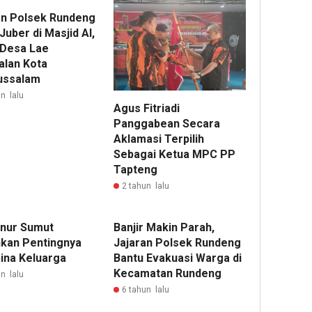
an Polsek Rundeng
Juber di Masjid Al,
 Desa Lae
lan Kota
ussalam
n lalu
Agus Fitriadi
Panggabean Secara
Aklamasi Terpilih
Sebagai Ketua MPC PP
Tapteng
2 tahun lalu
nur Sumut
Banjir Makin Parah,
kan Pentingnya
Jajaran Polsek Rundeng
na Keluarga
Bantu Evakuasi Warga di
Kecamatan Rundeng
n lalu
6 tahun lalu