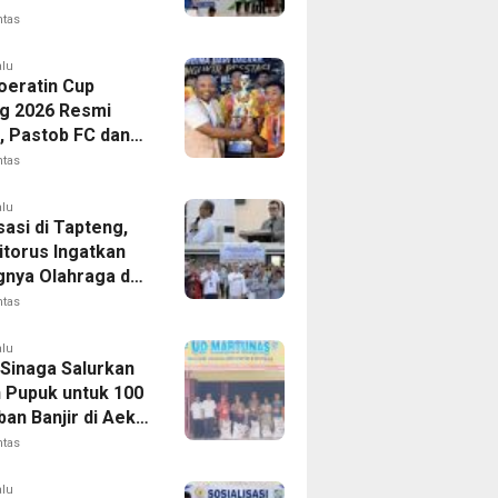
gakerjaan,
ntas
t Santunan Capai
n Juta
alu
Soeratin Cup
g 2026 Resmi
p, Pastob FC dan
 FC Barus Raih
ntas
Juara
alu
sasi di Tapteng,
itorus Ingatkan
gnya Olahraga dan
 Dini Penyakit
ntas
alu
 Sinaga Salurkan
n Pupuk untuk 100
an Banjir di Aek
ntas
alu