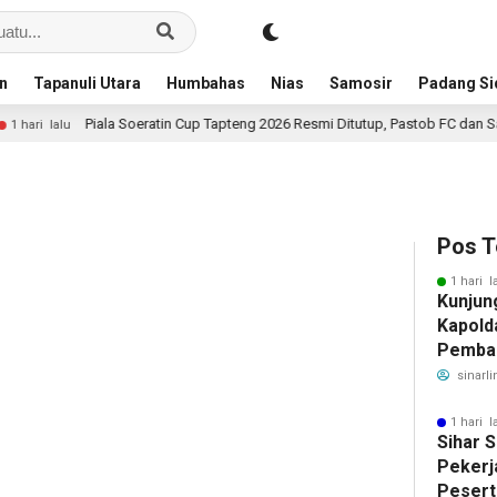
an
Tapanuli Utara
Humbahas
Nias
Samosir
Padang S
ala Soeratin Cup Tapteng 2026 Resmi Ditutup, Pastob FC dan Sahata FC Barus 
Pos T
1 hari l
Kunjun
Kapold
Pemban
Benahi
sinarli
1 hari l
Sihar 
Pekerj
Pesert