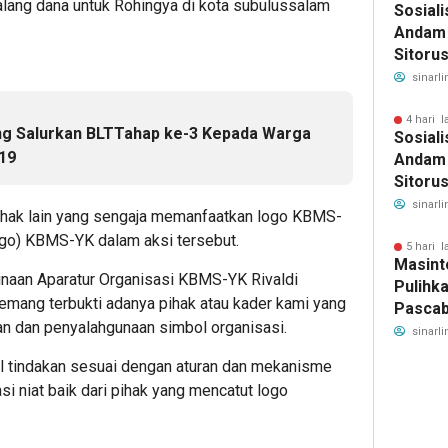
ang dana untuk Rohingya di kota subulussalam
Sosiali
Andam 
Sitoru
Segera
sinarli
Keseha
4 hari l
ng Salurkan BLTTahap ke-3 Kepada Warga
Sosiali
19
Andam 
Sitoru
Segera
sinarli
ihak lain yang sengaja memanfaatkan logo KBMS-
Keseha
go) KBMS-YK dalam aksi tersebut.
5 hari l
Masint
inaan Aparatur Organisasi KBMS-YK Rivaldi
Pulihk
mang terbukti adanya pihak atau kader kami yang
Pascab
n dan penyalahgunaan simbol organisasi.
Tugas
sinarli
SAOLO
 tindakan sesuai dengan aturan dan mekanisme
untuk 
si niat baik dari pihak yang mencatut logo
Banjir