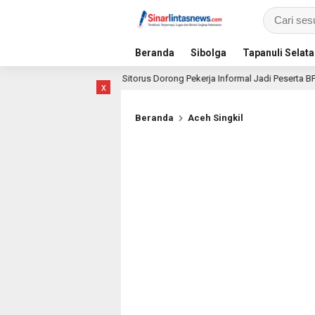
Beranda
Sibolga
Tapanuli Selat
Sihar Sitorus Dorong Pekerja Informal Jadi Peserta BPJS Ketenagak
hari lalu
x
Beranda
Aceh Singkil