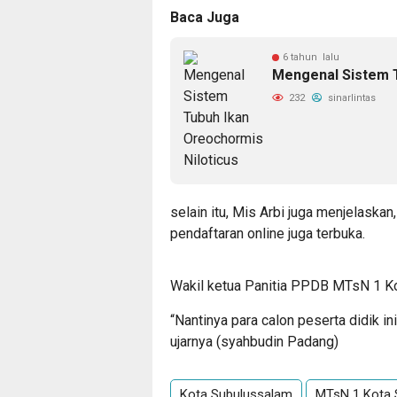
Baca Juga
6 tahun lalu
Mengenal Sistem T
232
sinarlintas
selain itu, Mis Arbi juga menjelaska
pendaftaran online juga terbuka.
Wakil ketua Panitia PPDB MTsN 1 Ko
“Nantinya para calon peserta didik i
ujarnya (syahbudin Padang)
Kota Subulussalam
MTsN 1 Kota 