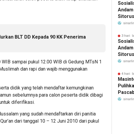
Sosiali
Andam 
Sitoru
Segera
sinarli
Keseha
3 hari l
lurkan BLT DD Kepada 90 KK Penerima
Sosiali
Andam 
Sitoru
Segera
.00 WIB sampai pukul 12.00 WIB di Gedung MTsN 1
sinarli
Keseha
Muslimah dan rapi dan wajib menggunakan
4 hari l
Masint
Pulihk
serta didik yang telah mendaftar kemungkinan
Pascab
namun sebelumnya para calon peserta didik dibagi
Tugas
sinarli
tuk diferifikasi.
SAOLO
untuk 
ussalam yang sudah mendaftarkan diri panitia
Banjir
Qur’an dari tanggal 10 – 12 Juni 2010 dari pukul