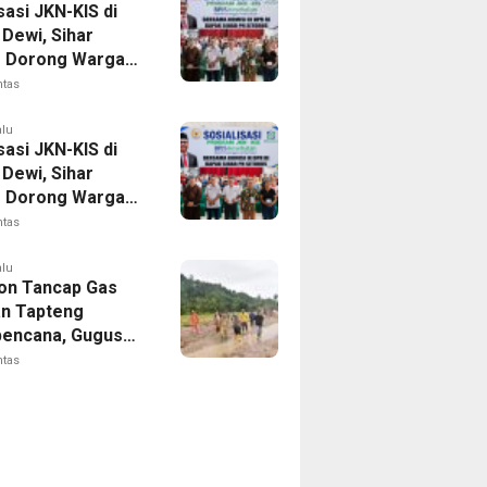
sasi JKN-KIS di
Dewi, Sihar
s Dorong Warga
 Daftar BPJS
ntas
tan
alu
sasi JKN-KIS di
Dewi, Sihar
s Dorong Warga
 Daftar BPJS
ntas
tan
alu
on Tancap Gas
an Tapteng
encana, Gugus
 SAHATA
ntas
AN Dibentuk
Putus Ancaman