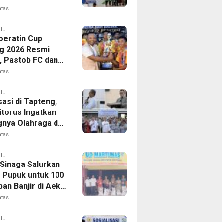
gakerjaan,
ntas
t Santunan Capai
n Juta
alu
Soeratin Cup
g 2026 Resmi
p, Pastob FC dan
 FC Barus Raih
ntas
Juara
alu
sasi di Tapteng,
itorus Ingatkan
gnya Olahraga dan
 Dini Penyakit
ntas
alu
 Sinaga Salurkan
n Pupuk untuk 100
an Banjir di Aek
ntas
alu