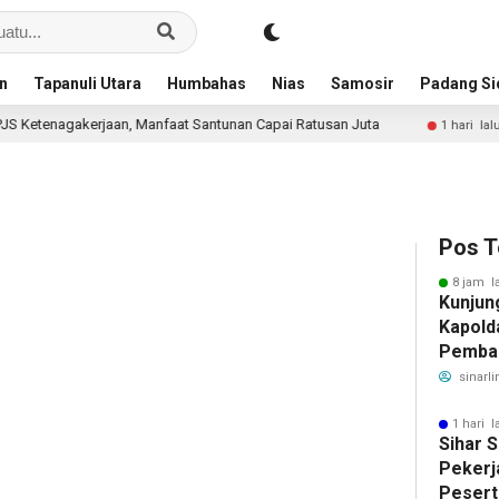
an
Tapanuli Utara
Humbahas
Nias
Samosir
Padang S
erjaan, Manfaat Santunan Capai Ratusan Juta
Piala Soerat
1 hari lalu
Pos T
8 jam l
Kunjun
Kapold
Pemban
Benahi
sinarli
1 hari l
Sihar 
Pekerj
Pesert