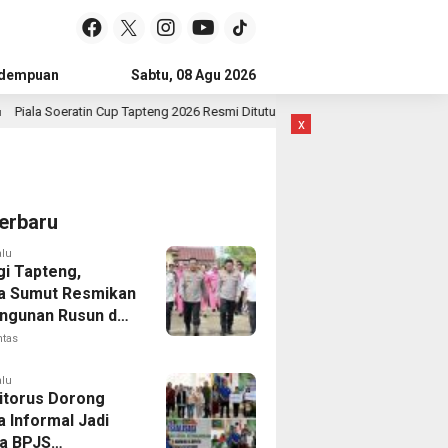
idempuan
Subulussalam
Sabtu, 08 Agu 2026
Mandailing Natal
Kota Subulussal
in Cup Tapteng 2026 Resmi Ditutup, Pastob FC dan Sahata FC Barus Raih Gelar
x
erbaru
alu
gi Tapteng,
a Sumut Resmikan
gunan Rusun dan
 Empat Polsek
ntas
alu
Sitorus Dorong
a Informal Jadi
a BPJS