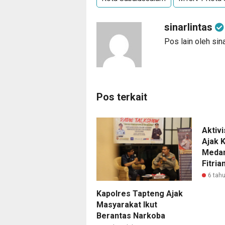
sinarlintas
Pos lain oleh sina
Pos terkait
Aktiv
Ajak 
Medan
Fitri
6 tahu
Kapolres Tapteng Ajak
Masyarakat Ikut
Berantas Narkoba