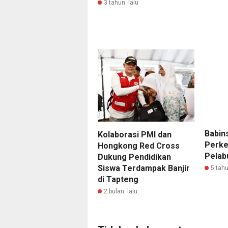
3 tahun lalu
Babin
Kolaborasi PMI dan
Perke
Hongkong Red Cross
Pelab
Dukung Pendidikan
Siswa Terdampak Banjir
5 tahu
di Tapteng
2 bulan lalu