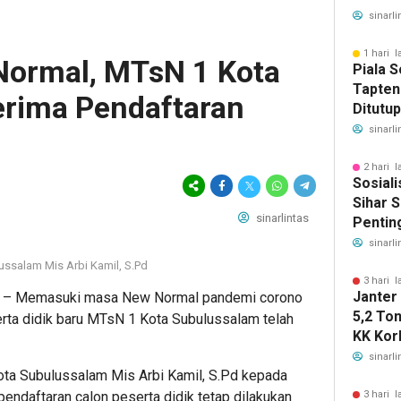
Ketena
sinarli
Manfaa
Ratusa
1 hari l
ormal, MTsN 1 Kota
Piala 
Tapten
rima Pendaftaran
Ditutu
Sahata
sinarli
Gelar 
2 hari l
Sosiali
Sihar S
sinarlintas
Pentin
Deteksi
sinarli
ussalam Mis Arbi Kamil, S.Pd
3 hari l
Janter
om – Memasuki masa New Normal pandemi corono
5,2 To
erta didik baru MTsN 1 Kota Subulussalam telah
KK Korb
Horsik
sinarli
ta Subulussalam Mis Arbi Kamil, S.Pd kepada
ndaftaran calon peserta didik tetap dilakukan
3 hari l