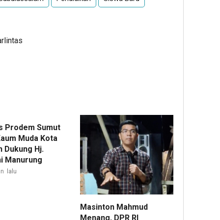
rlintas
is Prodem Sumut
Kaum Muda Kota
 Dukung Hj.
ani Manurung
n lalu
Masinton Mahmud
Menang, DPR RI