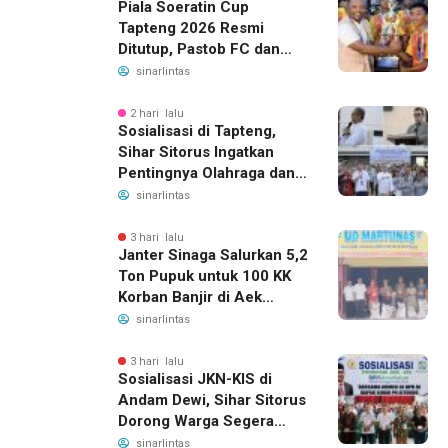
Piala Soeratin Cup
Tapteng 2026 Resmi
Ditutup, Pastob FC dan
Sahata FC Barus Raih
sinarlintas
Gelar Juara
2 hari lalu
Sosialisasi di Tapteng,
Sihar Sitorus Ingatkan
Pentingnya Olahraga dan
Deteksi Dini Penyakit
sinarlintas
3 hari lalu
Janter Sinaga Salurkan 5,2
Ton Pupuk untuk 100 KK
Korban Banjir di Aek
Horsik
sinarlintas
3 hari lalu
Sosialisasi JKN-KIS di
Andam Dewi, Sihar Sitorus
Dorong Warga Segera
Daftar BPJS Kesehatan
sinarlintas