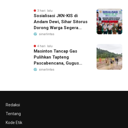
3 hari lalu
Sosialisasi JKN-KIS di
Andam Dewi, Sihar Sitorus
Dorong Warga Segera
Daftar BPJS Kesehatan
sinarlintas
4 hari lalu
Masinton Tancap Gas
Pulihkan Tapteng
Pascabencana, Gugus
Tugas SAHATA SAOLOAN
sinarlintas
Dibentuk untuk Putus
Ancaman Banjir
Redaksi
Tentang
Kode Etik