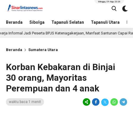
Minggu, 09 Agu 2026
Beranda
Sibolga
Tapanuli Selatan
Tapanuli Utara
Hu
nformal Jadi Peserta BPJS Ketenagakerjaan, Manfaat Santunan Capai Ratusan J
Beranda
Sumatera Utara
Korban Kebakaran di Binjai
30 orang, Mayoritas
Perempuan dan 4 anak
waktu baca 1 menit