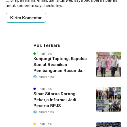
Simpan nama, email, dan situs web saya pada peramban ini
untuk komentar saya berikutnya.
Pos Terbaru
1 hari lalu
Kunjungi Tapteng, Kapolda
Sumut Resmikan
Pembangunan Rusun dan
Benahi Empat Polsek
sinarlintas
1 hari lalu
Sihar Sitorus Dorong
Pekerja Informal Jadi
Peserta BPJS
Ketenagakerjaan, Manfaat
sinarlintas
Santunan Capai Ratusan
Juta
1 hari lalu