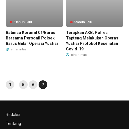
5 tahun lalu
5 tahun lalu
Babinsa Koramil 01/Barus
Terapkan AKB, Polres
Bersama Personil Polsek
Tapteng Melakukan Operasi
Barus Gelar Operasi Yustisi
Yustisi Protokol Kesehatan
Covid-19
sinarlintas
sinarlintas
1
…
5
6
7
Redaksi
Tentang