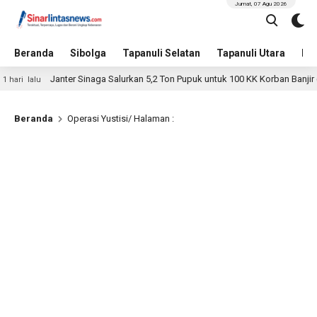
Jumat, 07 Agu 2026
Beranda
Sibolga
Tapanuli Selatan
Tapanuli Utara
Hu
Janter Sinaga Salurkan 5,2 Ton Pupuk untuk 100 KK Korban Banjir di
hari lalu
Beranda
Operasi Yustisi
/ Halaman :