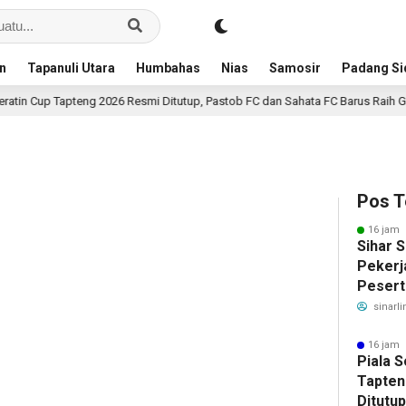
an
Tapanuli Utara
Humbahas
Nias
Samosir
Padang S
 Cup Tapteng 2026 Resmi Ditutup, Pastob FC dan Sahata FC Barus Raih Gelar J
Pos T
16 jam 
Sihar 
Pekerj
Pesert
Ketena
sinarli
Manfaa
Ratusa
16 jam 
Piala 
Tapten
Ditutu