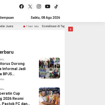
idempuan
Subulussalam
Sabtu, 08 Agu 2026
Mandailing Natal
Kota Subulussal
uara
Sosialisasi di Tapteng, Sihar Sitorus Ingatkan Pentin
1 hari lalu
x
erbaru
lalu
Sitorus Dorong
a Informal Jadi
a BPJS
gakerjaan,
ntas
t Santunan Capai
n Juta
lalu
Soeratin Cup
g 2026 Resmi
p, Pastob FC dan