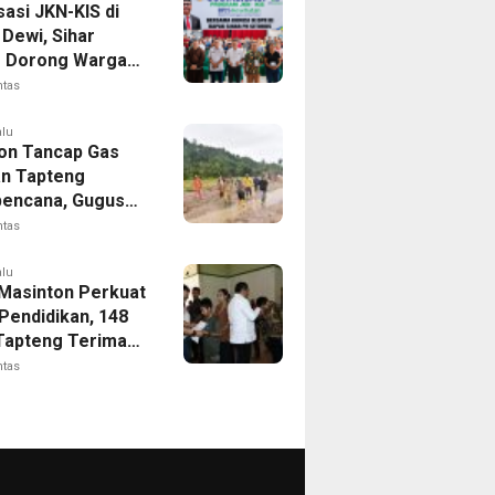
sasi JKN-KIS di
Dewi, Sihar
s Dorong Warga
 Daftar BPJS
ntas
tan
alu
on Tancap Gas
an Tapteng
encana, Gugus
 SAHATA
ntas
AN Dibentuk
Putus Ancaman
alu
 Masinton Perkuat
Pendidikan, 148
Tapteng Terima
n Program
ntas
ia Pintar