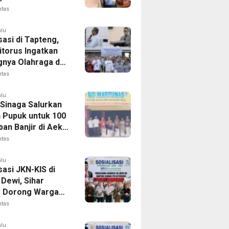
 FC Barus Raih
ntas
Juara
alu
sasi di Tapteng,
itorus Ingatkan
gnya Olahraga dan
 Dini Penyakit
ntas
alu
 Sinaga Salurkan
n Pupuk untuk 100
an Banjir di Aek
ntas
alu
sasi JKN-KIS di
Dewi, Sihar
s Dorong Warga
 Daftar BPJS
ntas
tan
alu