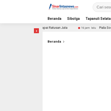
Beranda
Sibolga
Tapanuli Selat
aan, Manfaat Santunan Capai Ratusan Juta
Piala Soeratin
16 jam lalu
x
Beranda