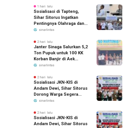
1 hari lalu
Sosialisasi di Tapteng,
Sihar Sitorus Ingatkan
Pentingnya Olahraga dan
Deteksi Dini Penyakit
sinarlintas
2 hari lalu
Janter Sinaga Salurkan 5,2
Ton Pupuk untuk 100 KK
Korban Banjir di Aek
Horsik
sinarlintas
2 hari lalu
Sosialisasi JKN-KIS di
Andam Dewi, Sihar Sitorus
Dorong Warga Segera
Daftar BPJS Kesehatan
sinarlintas
2 hari lalu
Sosialisasi JKN-KIS di
Andam Dewi, Sihar Sitorus