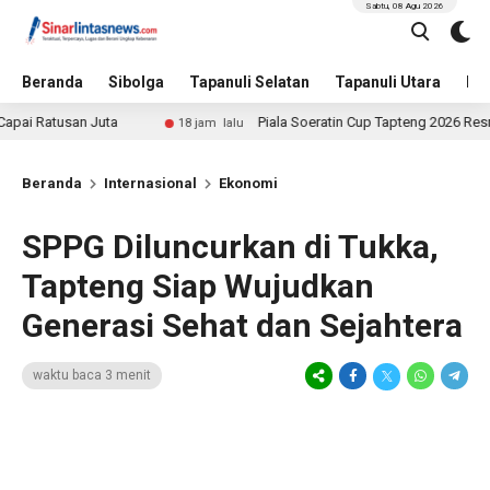
Sabtu, 08 Agu 2026
Beranda
Sibolga
Tapanuli Selatan
Tapanuli Utara
Hu
san Juta
Piala Soeratin Cup Tapteng 2026 Resmi Ditutup,
18 jam lalu
Beranda
Internasional
Ekonomi
SPPG Diluncurkan di Tukka,
Tapteng Siap Wujudkan
Generasi Sehat dan Sejahtera
waktu baca 3 menit