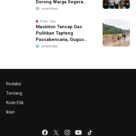
Dorong Warga Segera
Daftar BPJS Kesehatan
sinarlintas
4 hari lalu
Masinton Tancap Gas
Pulihkan Tapteng
Pascabencana, Gugus
Tugas SAHATA SAOLOAN
sinarlintas
Dibentuk untuk Putus
Ancaman Banjir
Redaksi
Tentang
Kode Etik
Iklan