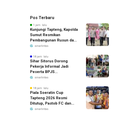
Pos Terbaru
1 jam lalu
Kunjungi Tapteng, Kapolda
Sumut Resmikan
Pembangunan Rusun dan
Benahi Empat Polsek
sinarlintas
18 jam lalu
Sihar Sitorus Dorong
Pekerja Informal Jadi
Peserta BPJS
Ketenagakerjaan, Manfaat
sinarlintas
Santunan Capai Ratusan
Juta
18 jam lalu
Piala Soeratin Cup
Tapteng 2026 Resmi
Ditutup, Pastob FC dan
Sahata FC Barus Raih
sinarlintas
Gelar Juara