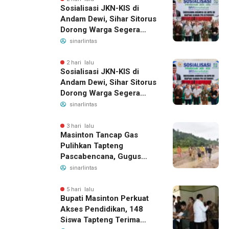
Sosialisasi JKN-KIS di
Andam Dewi, Sihar Sitorus
Dorong Warga Segera
Daftar BPJS Kesehatan
sinarlintas
2 hari lalu
Sosialisasi JKN-KIS di
Andam Dewi, Sihar Sitorus
Dorong Warga Segera
Daftar BPJS Kesehatan
sinarlintas
3 hari lalu
Masinton Tancap Gas
Pulihkan Tapteng
Pascabencana, Gugus
Tugas SAHATA SAOLOAN
sinarlintas
Dibentuk untuk Putus
Ancaman Banjir
5 hari lalu
Bupati Masinton Perkuat
Akses Pendidikan, 148
Siswa Tapteng Terima