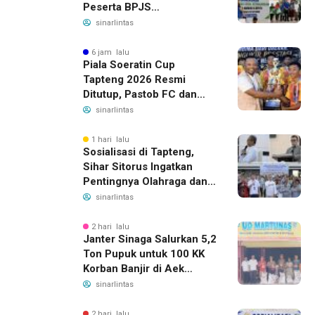
Peserta BPJS
Ketenagakerjaan, Manfaat
sinarlintas
Santunan Capai Ratusan
Juta
6 jam lalu
Piala Soeratin Cup
Tapteng 2026 Resmi
Ditutup, Pastob FC dan
Sahata FC Barus Raih
sinarlintas
Gelar Juara
1 hari lalu
Sosialisasi di Tapteng,
Sihar Sitorus Ingatkan
Pentingnya Olahraga dan
Deteksi Dini Penyakit
sinarlintas
2 hari lalu
Janter Sinaga Salurkan 5,2
Ton Pupuk untuk 100 KK
Korban Banjir di Aek
Horsik
sinarlintas
2 hari lalu