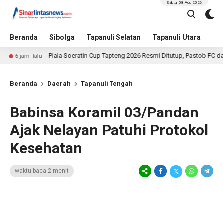
Sabtu, 08 Agu 2026
Beranda
Sibolga
Tapanuli Selatan
Tapanuli Utara
Hu
Piala Soeratin Cup Tapteng 2026 Resmi Ditutup, Pastob FC dan Sahata
am lalu
Beranda
Daerah
Tapanuli Tengah
Babinsa Koramil 03/Pandan
Ajak Nelayan Patuhi Protokol
Kesehatan
waktu baca 2 menit