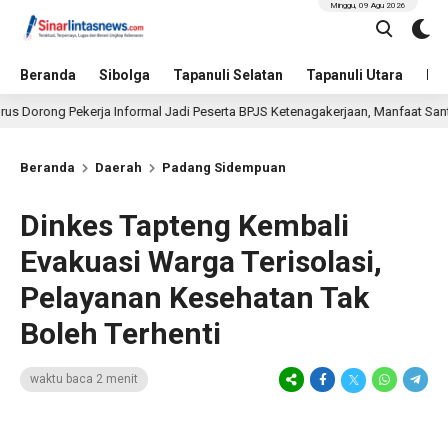
Minggu, 09 Agu 2026
Beranda
Sibolga
Tapanuli Selatan
Tapanuli Utara
Hu
g Pekerja Informal Jadi Peserta BPJS Ketenagakerjaan, Manfaat Santunan Cap
Beranda
Daerah
Padang Sidempuan
Dinkes Tapteng Kembali
Evakuasi Warga Terisolasi,
Pelayanan Kesehatan Tak
Boleh Terhenti
waktu baca 2 menit