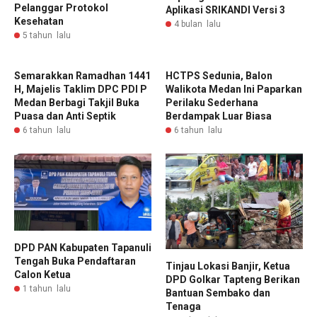
Pelanggar Protokol
Aplikasi SRIKANDI Versi 3
Kesehatan
4 bulan lalu
5 tahun lalu
Semarakkan Ramadhan 1441
HCTPS Sedunia, Balon
H, Majelis Taklim DPC PDI P
Walikota Medan Ini Paparkan
Medan Berbagi Takjil Buka
Perilaku Sederhana
Puasa dan Anti Septik
Berdampak Luar Biasa
6 tahun lalu
6 tahun lalu
DPD PAN Kabupaten Tapanuli
Tengah Buka Pendaftaran
Tinjau Lokasi Banjir, Ketua
Calon Ketua
DPD Golkar Tapteng Berikan
1 tahun lalu
Bantuan Sembako dan
Tenaga