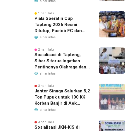
Ketenagakerjaan, Manfaat
sinarlintas
Santunan Capai Ratusan
Juta
1 hari lalu
Piala Soeratin Cup
Tapteng 2026 Resmi
Ditutup, Pastob FC dan
Sahata FC Barus Raih
sinarlintas
Gelar Juara
2 hari lalu
Sosialisasi di Tapteng,
Sihar Sitorus Ingatkan
Pentingnya Olahraga dan
Deteksi Dini Penyakit
sinarlintas
3 hari lalu
Janter Sinaga Salurkan 5,2
Ton Pupuk untuk 100 KK
Korban Banjir di Aek
Horsik
sinarlintas
3 hari lalu
Sosialisasi JKN-KIS di