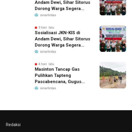
Andam Dewi, Sihar Sitorus
Dorong Warga Segera
Daftar BPJS Kesehatan
sinarlintas
3 hari lalu
Sosialisasi JKN-KIS di
Andam Dewi, Sihar Sitorus
Dorong Warga Segera
Daftar BPJS Kesehatan
sinarlintas
4 hari lalu
Masinton Tancap Gas
Pulihkan Tapteng
Pascabencana, Gugus
Tugas SAHATA SAOLOAN
sinarlintas
Dibentuk untuk Putus
Ancaman Banjir
Redaksi