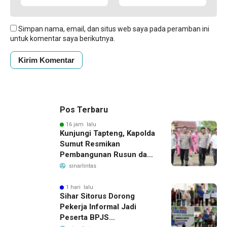
Simpan nama, email, dan situs web saya pada peramban ini
untuk komentar saya berikutnya.
Pos Terbaru
16 jam lalu
Kunjungi Tapteng, Kapolda
Sumut Resmikan
Pembangunan Rusun dan
Benahi Empat Polsek
sinarlintas
1 hari lalu
Sihar Sitorus Dorong
Pekerja Informal Jadi
Peserta BPJS