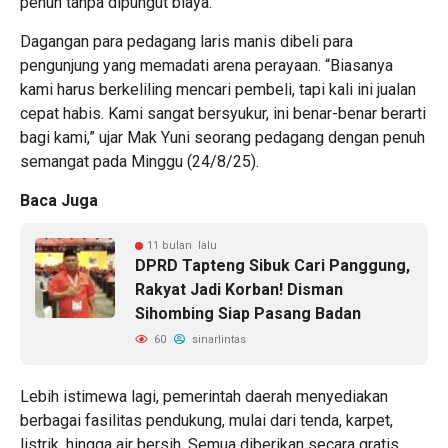
penuh tanpa dipungut biaya.
Dagangan para pedagang laris manis dibeli para
pengunjung yang memadati arena perayaan. “Biasanya
kami harus berkeliling mencari pembeli, tapi kali ini jualan
cepat habis. Kami sangat bersyukur, ini benar-benar berarti
bagi kami,” ujar Mak Yuni seorang pedagang dengan penuh
semangat pada Minggu (24/8/25).
Baca Juga
11 bulan lalu
DPRD Tapteng Sibuk Cari Panggung,
Rakyat Jadi Korban! Disman
Sihombing Siap Pasang Badan
60
sinarlintas
Lebih istimewa lagi, pemerintah daerah menyediakan
berbagai fasilitas pendukung, mulai dari tenda, karpet,
listrik, hingga air bersih. Semua diberikan secara gratis.