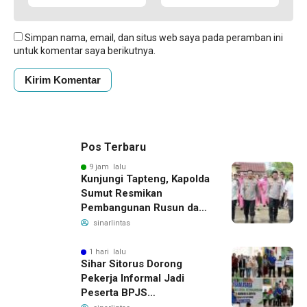
Simpan nama, email, dan situs web saya pada peramban ini
untuk komentar saya berikutnya.
Pos Terbaru
9 jam lalu
Kunjungi Tapteng, Kapolda
Sumut Resmikan
Pembangunan Rusun dan
Benahi Empat Polsek
sinarlintas
1 hari lalu
Sihar Sitorus Dorong
Pekerja Informal Jadi
Peserta BPJS