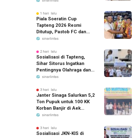
Ketenagakerjaan, Manfaat
sinarlintas
Santunan Capai Ratusan
Juta
1 hari lalu
Piala Soeratin Cup
Tapteng 2026 Resmi
Ditutup, Pastob FC dan
Sahata FC Barus Raih
sinarlintas
Gelar Juara
2 hari lalu
Sosialisasi di Tapteng,
Sihar Sitorus Ingatkan
Pentingnya Olahraga dan
Deteksi Dini Penyakit
sinarlintas
3 hari lalu
Janter Sinaga Salurkan 5,2
Ton Pupuk untuk 100 KK
Korban Banjir di Aek
Horsik
sinarlintas
3 hari lalu
Sosialisasi JKN-KIS di