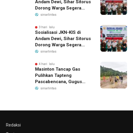
Andam Dewi, Sihar Sitorus
Dorong Warga Segera
Daftar BPJS Kesehatan
sinarlintas
3 hari lalu
Sosialisasi JKN-KIS di
Andam Dewi, Sihar Sitorus
Dorong Warga Segera
Daftar BPJS Kesehatan
sinarlintas
4 hari lalu
Masinton Tancap Gas
Pulihkan Tapteng
Pascabencana, Gugus
Tugas SAHATA SAOLOAN
sinarlintas
Dibentuk untuk Putus
Ancaman Banjir
Redaksi