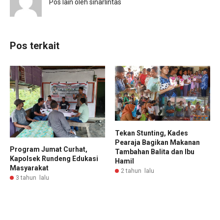
Pos lain oleh sinarlintas
Pos terkait
Tekan Stunting, Kades
Pearaja Bagikan Makanan
Program Jumat Curhat,
Tambahan Balita dan Ibu
Kapolsek Rundeng Edukasi
Hamil
Masyarakat
2 tahun lalu
3 tahun lalu