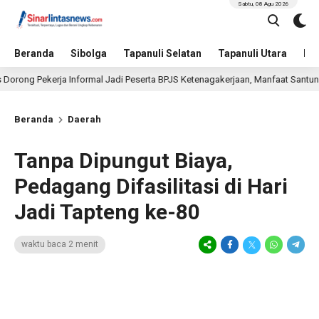
Sabtu, 08 Agu 2026
Beranda
Sibolga
Tapanuli Selatan
Tapanuli Utara
Hu
ekerja Informal Jadi Peserta BPJS Ketenagakerjaan, Manfaat Santunan Capai R
Beranda
Daerah
Tanpa Dipungut Biaya,
Pedagang Difasilitasi di Hari
Jadi Tapteng ke-80
waktu baca 2 menit