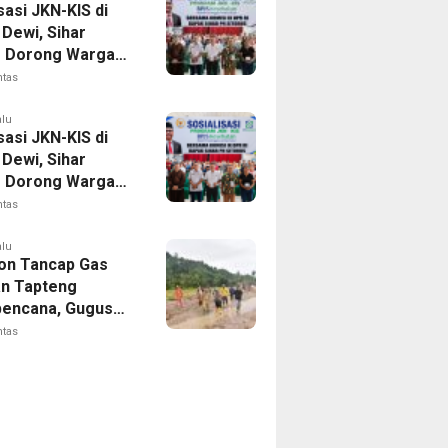
sasi JKN-KIS di
Dewi, Sihar
s Dorong Warga
 Daftar BPJS
ntas
tan
alu
sasi JKN-KIS di
Dewi, Sihar
s Dorong Warga
 Daftar BPJS
ntas
tan
alu
on Tancap Gas
an Tapteng
encana, Gugus
 SAHATA
ntas
AN Dibentuk
Putus Ancaman