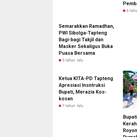
Pemba
6 tahu
Semarakkan Ramadhan,
PWI Sibolga-Tapteng
Bagi-bagi Takjil dan
Masker Sekaligus Buka
Puasa Bersama
5 tahun lalu
Ketua KITA-PD Tapteng
Apresiasi Insntruksi
Bupati, Merazia Kos-
kosan
7 tahun lalu
Bupat
Kerah
Royon