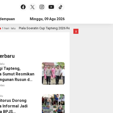
idempuan
Subulussalam
Minggu, 09 Agu 2026
Mandailing Natal
Kota Subulussal
Soeratin Cup Tapteng 2026 Resmi Ditutup, Pastob FC dan Sahata FC Barus Raih
x
erbaru
lalu
gi Tapteng,
a Sumut Resmikan
gunan Rusun dan
 Empat Polsek
ntas
alu
Sitorus Dorong
a Informal Jadi
a BPJS