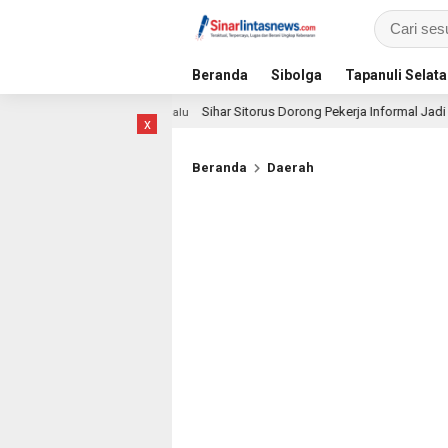
Beranda
Sibolga
Tapanuli Selat
Sihar Sitorus Dorong Pekerja Informal Jadi Peserta BPJS Ket
1 hari lalu
x
Beranda
Daerah