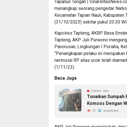
Tapanuli Tengah | SinarlintasNews.
menangkap seorang pengedar Narkoba
Kecamatan Tapian Nauli, Kabupaten T
(31/10/2023) sekitar pukul 20.30 WI
Kapolres Tapteng, AKBP Basa Emden 
Tapteng, AKP Juli Purwono mengungk
Panorusan, Lingkungan I Poriaha, Kel
“Penangkapan pelaku ini merupakan
nerinisial RP alias ucok telah diama
(1/11/23).
Baca Juga
2 tahun lalu
Tunaikan Sumpah P
Komsos Dengan W
57
sinarlintas
AKP Juli Purwono menjelaskan, dari