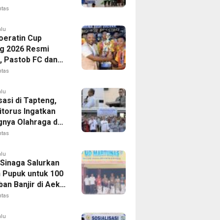
gakerjaan,
ntas
t Santunan Capai
n Juta
alu
Soeratin Cup
g 2026 Resmi
p, Pastob FC dan
 FC Barus Raih
ntas
Juara
alu
sasi di Tapteng,
itorus Ingatkan
gnya Olahraga dan
 Dini Penyakit
ntas
alu
 Sinaga Salurkan
n Pupuk untuk 100
an Banjir di Aek
ntas
alu