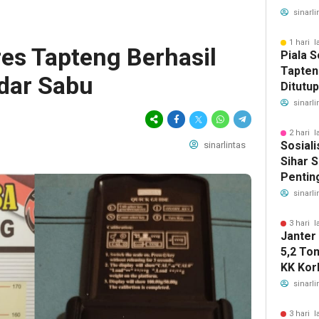
Ketena
sinarli
Manfaa
Ratusa
1 hari l
es Tapteng Berhasil
Piala 
Tapten
dar Sabu
Ditutu
Sahata
sinarli
Gelar 
2 hari l
Sosiali
sinarlintas
Sihar S
Pentin
Deteksi
sinarli
3 hari l
Janter
5,2 To
KK Korb
Horsik
sinarli
3 hari l