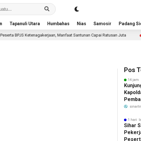
an
Tapanuli Utara
Humbahas
Nias
Samosir
Padang S
enagakerjaan, Manfaat Santunan Capai Ratusan Juta
Piala 
1 hari lalu
Pos T
14 jam 
Kunjun
Kapold
Pemban
Benahi
sinarli
1 hari l
Sihar 
Pekerj
Pesert