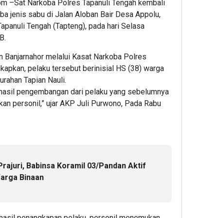
com –Sat Narkoba Polres Tapanuli Tengah kembali
 jenis sabu di Jalan Aloban Bair Desa Appolu,
apanuli Tengah (Tapteng), pada hari Selasa
B.
Banjarnahor melalui Kasat Narkoba Polres
apkan, pelaku tersebut berinisial HS (38) warga
urahan Tapian Nauli.
 hasil pengembangan dari pelaku yang sebelumnya
nkan personil,” ujar AKP Juli Purwono, Pada Rabu
rajuri, Babinsa Koramil 03/Pandan Aktif
arga Binaan
 hasil penangkapan pelaku, personil menemukan