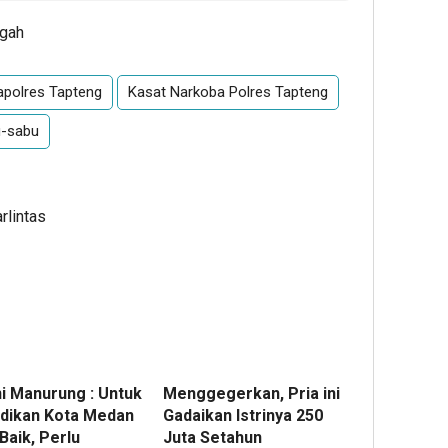
ngah
apolres Tapteng
Kasat Narkoba Polres Tapteng
-sabu
rlintas
ni Manurung : Untuk
Menggegerkan, Pria ini
dikan Kota Medan
Gadaikan Istrinya 250
Baik, Perlu
Juta Setahun