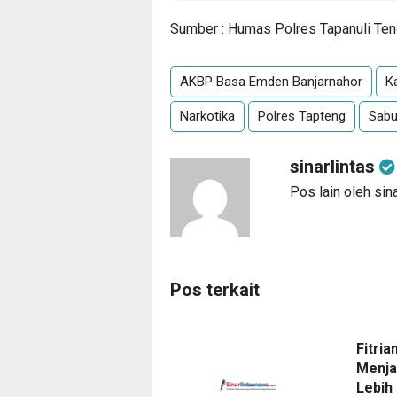
Sumber : Humas Polres Tapanuli Te
AKBP Basa Emden Banjarnahor
K
Narkotika
Polres Tapteng
Sabu
sinarlintas
Pos lain oleh sina
Pos terkait
Fitria
Menja
Lebih 