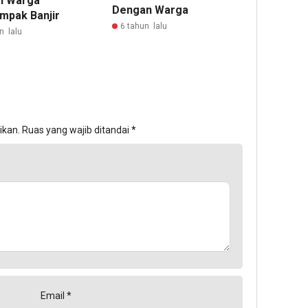
h Warga
Dengan Warga
mpak Banjir
6 tahun lalu
n lalu
ikan.
Ruas yang wajib ditandai
*
Email
*