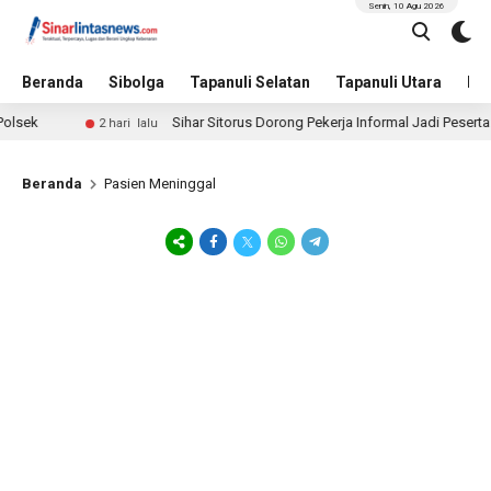
Senin, 10 Agu 2026
Beranda
Sibolga
Tapanuli Selatan
Tapanuli Utara
Hu
lsek
Sihar Sitorus Dorong Pekerja Informal Jadi Peserta
2 hari lalu
Beranda
Pasien Meninggal