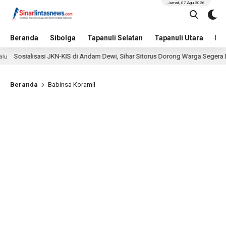
Jumat, 07 Agu 2026
Beranda
Sibolga
Tapanuli Selatan
Tapanuli Utara
Hu
Sosialisasi JKN-KIS di Andam Dewi, Sihar Sitorus Dorong Warga Segera Da
Beranda
Babinsa Koramil