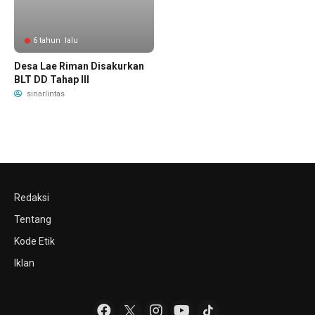
6 tahun lalu
Desa Lae Riman Disakurkan
BLT DD Tahap III
sinarlintas
Redaksi
Tentang
Kode Etik
Iklan