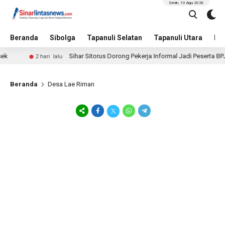
Senin, 10 Agu 2026
Beranda
Sibolga
Tapanuli Selatan
Tapanuli Utara
Hu
Sihar Sitorus Dorong Pekerja Informal Jadi Peserta BPJ
2 hari lalu
Beranda
Desa Lae Riman