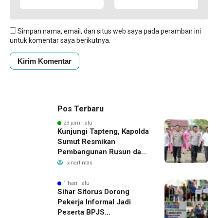
Simpan nama, email, dan situs web saya pada peramban ini
untuk komentar saya berikutnya.
Pos Terbaru
23 jam lalu
Kunjungi Tapteng, Kapolda
Sumut Resmikan
Pembangunan Rusun dan
Benahi Empat Polsek
sinarlintas
1 hari lalu
Sihar Sitorus Dorong
Pekerja Informal Jadi
Peserta BPJS