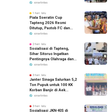
Ketenagakerjaan, Manfaat
sinarlintas
Santunan Capai Ratusan
Juta
1 hari lalu
Piala Soeratin Cup
Tapteng 2026 Resmi
Ditutup, Pastob FC dan
Sahata FC Barus Raih
sinarlintas
Gelar Juara
2 hari lalu
Sosialisasi di Tapteng,
Sihar Sitorus Ingatkan
Pentingnya Olahraga dan
Deteksi Dini Penyakit
sinarlintas
3 hari lalu
Janter Sinaga Salurkan 5,2
Ton Pupuk untuk 100 KK
Korban Banjir di Aek
Horsik
sinarlintas
3 hari lalu
Sosialisasi JKN-KIS di