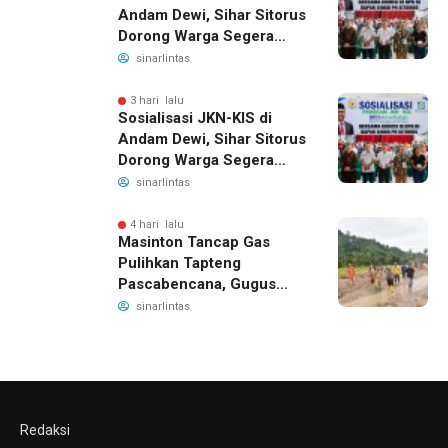
Andam Dewi, Sihar Sitorus
Dorong Warga Segera
Daftar BPJS Kesehatan
sinarlintas
3 hari lalu
Sosialisasi JKN-KIS di
Andam Dewi, Sihar Sitorus
Dorong Warga Segera
Daftar BPJS Kesehatan
sinarlintas
4 hari lalu
Masinton Tancap Gas
Pulihkan Tapteng
Pascabencana, Gugus
Tugas SAHATA SAOLOAN
sinarlintas
Dibentuk untuk Putus
Ancaman Banjir
Redaksi