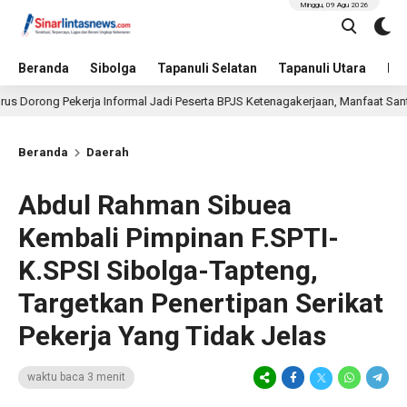
Minggu, 09 Agu 2026
Beranda
Sibolga
Tapanuli Selatan
Tapanuli Utara
Hu
 Pekerja Informal Jadi Peserta BPJS Ketenagakerjaan, Manfaat Santunan Capa
Beranda
Daerah
Abdul Rahman Sibuea
Kembali Pimpinan F.SPTI-
K.SPSI Sibolga-Tapteng,
Targetkan Penertipan Serikat
Pekerja Yang Tidak Jelas
waktu baca 3 menit