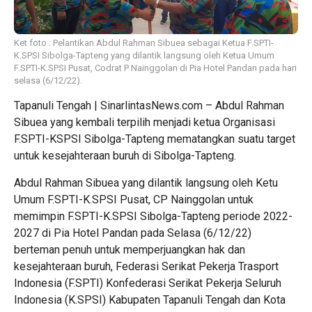
Ket foto : Pelantikan Abdul Rahman Sibuea sebagai Ketua F.SPTI-
K.SPSI Sibolga-Tapteng yang dilantik langsung oleh Ketua Umum
F.SPTI-K.SPSI Pusat, Codrat P Nainggolan di Pia Hotel Pandan pada hari
selasa (6/12/22).
Tapanuli Tengah | SinarlintasNews.com – Abdul Rahman
Sibuea yang kembali terpilih menjadi ketua Organisasi
F.SPTI-KSPSI Sibolga-Tapteng mematangkan suatu target
untuk kesejahteraan buruh di Sibolga-Tapteng.
Abdul Rahman Sibuea yang dilantik langsung oleh Ketu
Umum F.SPTI-K.SPSI Pusat, CP Nainggolan untuk
memimpin F.SPTI-K.SPSI Sibolga-Tapteng periode 2022-
2027 di Pia Hotel Pandan pada Selasa (6/12/22)
berteman penuh untuk memperjuangkan hak dan
kesejahteraan buruh, Federasi Serikat Pekerja Trasport
Indonesia (F.SPTI) Konfederasi Serikat Pekerja Seluruh
Indonesia (K.SPSI) Kabupaten Tapanuli Tengah dan Kota