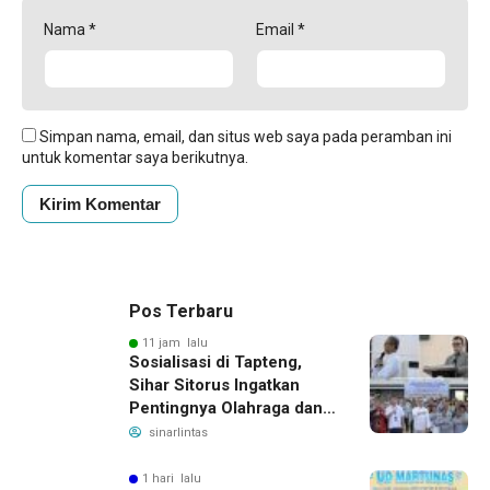
Nama
*
Email
*
Simpan nama, email, dan situs web saya pada peramban ini
untuk komentar saya berikutnya.
Pos Terbaru
11 jam lalu
Sosialisasi di Tapteng,
Sihar Sitorus Ingatkan
Pentingnya Olahraga dan
Deteksi Dini Penyakit
sinarlintas
1 hari lalu