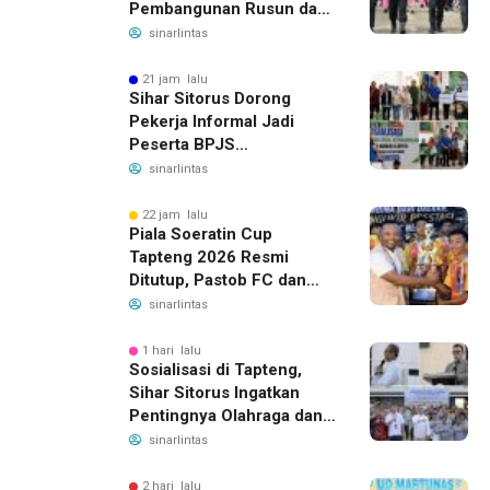
Pembangunan Rusun dan
Benahi Empat Polsek
sinarlintas
21 jam lalu
Sihar Sitorus Dorong
Pekerja Informal Jadi
Peserta BPJS
Ketenagakerjaan, Manfaat
sinarlintas
Santunan Capai Ratusan
Juta
22 jam lalu
Piala Soeratin Cup
Tapteng 2026 Resmi
Ditutup, Pastob FC dan
Sahata FC Barus Raih
sinarlintas
Gelar Juara
1 hari lalu
Sosialisasi di Tapteng,
Sihar Sitorus Ingatkan
Pentingnya Olahraga dan
Deteksi Dini Penyakit
sinarlintas
2 hari lalu