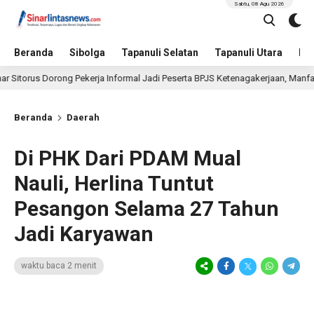
Sabtu, 08 Agu 2026
Beranda
Sibolga
Tapanuli Selatan
Tapanuli Utara
Hu
 Dorong Pekerja Informal Jadi Peserta BPJS Ketenagakerjaan, Manfaat Santun
Beranda
Daerah
Di PHK Dari PDAM Mual
Nauli, Herlina Tuntut
Pesangon Selama 27 Tahun
Jadi Karyawan
waktu baca 2 menit