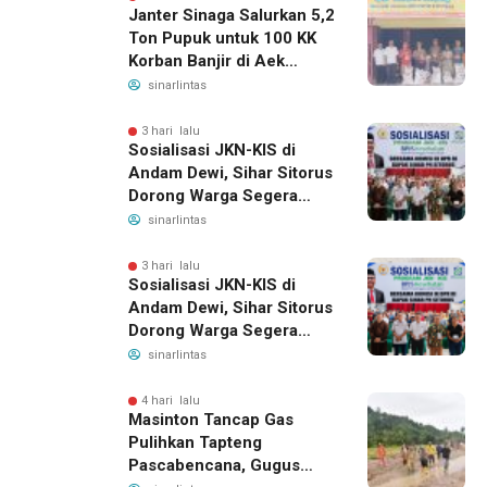
Janter Sinaga Salurkan 5,2
Ton Pupuk untuk 100 KK
Korban Banjir di Aek
Horsik
sinarlintas
3 hari lalu
Sosialisasi JKN-KIS di
Andam Dewi, Sihar Sitorus
Dorong Warga Segera
Daftar BPJS Kesehatan
sinarlintas
3 hari lalu
Sosialisasi JKN-KIS di
Andam Dewi, Sihar Sitorus
Dorong Warga Segera
Daftar BPJS Kesehatan
sinarlintas
4 hari lalu
Masinton Tancap Gas
Pulihkan Tapteng
Pascabencana, Gugus