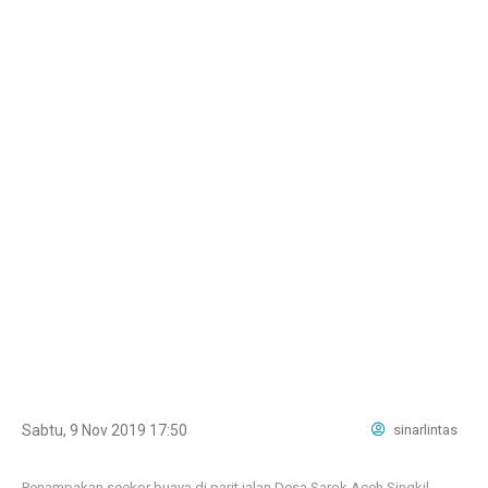
Sabtu, 9 Nov 2019 17:50
sinarlintas
Penampakan seekor buaya di parit jalan Desa Sarok Aceh Singkil