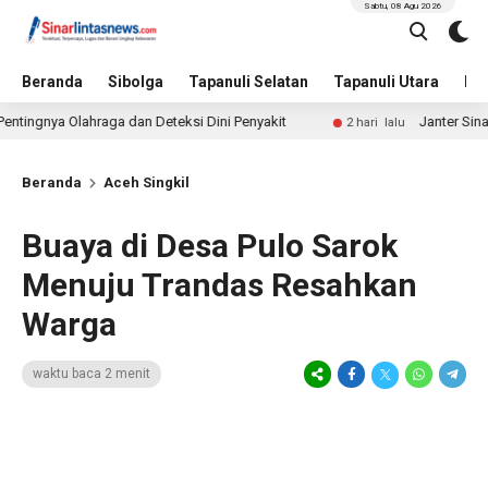
Sabtu, 08 Agu 2026
Beranda
Sibolga
Tapanuli Selatan
Tapanuli Utara
Hu
ya Olahraga dan Deteksi Dini Penyakit
Janter Sinaga Salur
2 hari lalu
Beranda
Aceh Singkil
Buaya di Desa Pulo Sarok
Menuju Trandas Resahkan
Warga
waktu baca 2 menit