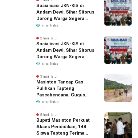
2 hari lalu
Sosialisasi JKN-KIS di
Andam Dewi, Sihar Sitorus
Dorong Warga Segera
Daftar BPJS Kesehatan
sinarlintas
2 hari lalu
Sosialisasi JKN-KIS di
Andam Dewi, Sihar Sitorus
Dorong Warga Segera
Daftar BPJS Kesehatan
sinarlintas
3 hari lalu
Masinton Tancap Gas
Pulihkan Tapteng
Pascabencana, Gugus
Tugas SAHATA SAOLOAN
sinarlintas
Dibentuk untuk Putus
Ancaman Banjir
5 hari lalu
Bupati Masinton Perkuat
Akses Pendidikan, 148
Siswa Tapteng Terima