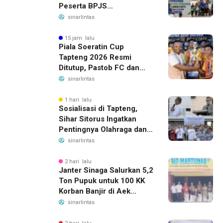
Peserta BPJS
Ketenagakerjaan, Manfaat
sinarlintas
Santunan Capai Ratusan
Juta
15 jam lalu
Piala Soeratin Cup
Tapteng 2026 Resmi
Ditutup, Pastob FC dan
Sahata FC Barus Raih
sinarlintas
Gelar Juara
1 hari lalu
Sosialisasi di Tapteng,
Sihar Sitorus Ingatkan
Pentingnya Olahraga dan
Deteksi Dini Penyakit
sinarlintas
2 hari lalu
Janter Sinaga Salurkan 5,2
Ton Pupuk untuk 100 KK
Korban Banjir di Aek
Horsik
sinarlintas