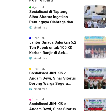
Pos Terbaru
4 jam lalu
Sosialisasi di Tapteng,
Sihar Sitorus Ingatkan
Pentingnya Olahraga dan
Deteksi Dini Penyakit
sinarlintas
1 hari lalu
Janter Sinaga Salurkan 5,2
Ton Pupuk untuk 100 KK
Korban Banjir di Aek
Horsik
sinarlintas
1 hari lalu
Sosialisasi JKN-KIS di
Andam Dewi, Sihar Sitorus
Dorong Warga Segera
Daftar BPJS Kesehatan
sinarlintas
1 hari lalu
Sosialisasi JKN-KIS di
Andam Dewi, Sihar Sitorus