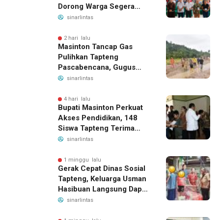
Dorong Warga Segera
Daftar BPJS Kesehatan
sinarlintas
2 hari lalu
Masinton Tancap Gas
Pulihkan Tapteng
Pascabencana, Gugus
Tugas SAHATA SAOLOAN
sinarlintas
Dibentuk untuk Putus
Ancaman Banjir
4 hari lalu
Bupati Masinton Perkuat
Akses Pendidikan, 148
Siswa Tapteng Terima
Bantuan Program
sinarlintas
Indonesia Pintar
1 minggu lalu
Gerak Cepat Dinas Sosial
Tapteng, Keluarga Usman
Hasibuan Langsung Dapat
Bantuan dan Penanganan
sinarlintas
Medis