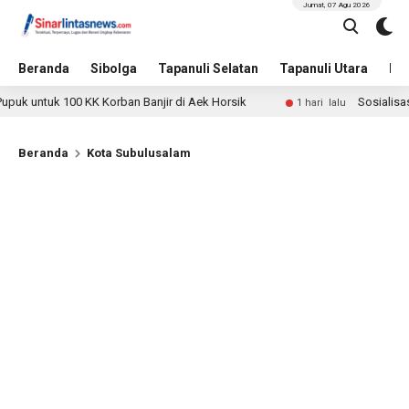
Jumat, 07 Agu 2026
Beranda
Sibolga
Tapanuli Selatan
Tapanuli Utara
Hu
 100 KK Korban Banjir di Aek Horsik
Sosialisasi JKN-KIS 
1 hari lalu
Beranda
Kota Subulusalam