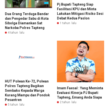
Pj Bupati Tapteng Siap
Fasilitasi KPU dan Minta
Lakukan Mitigasi Risiko Sesi
Dua Orang Terduga Bandar
Debat Kedua Paslon
dan Pengedar Sabu di Kota
Sibolga Diamankan Sat
1 tahun lalu
Narkoba Polres Tapteng
4 tahun lalu
HUT Polwan Ke-72, Polwan
Polres Tapteng Bagikan
Imam Faesal : Yang Meminta
Sembako Kepada Warga
Evaluasi Kinerja PJ Bupati
Kurang Mampu dan Pondok
Tapteng, Emang Anda Siapa
Pesantren
2 tahun lalu
5 tahun lalu