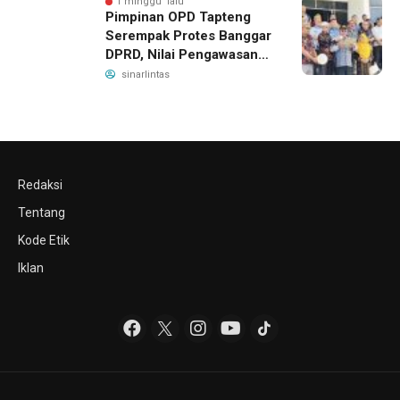
1 minggu lalu
Pimpinan OPD Tapteng
Serempak Protes Banggar
DPRD, Nilai Pengawasan
Bergeser Jadi
sinarlintas
Pemeriksaan dan
Intimidasi
Redaksi
Tentang
Kode Etik
Iklan