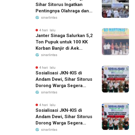
Sihar Sitorus Ingatkan
Pentingnya Olahraga dan
Deteksi Dini Penyakit
sinarlintas
4 hari lalu
Janter Sinaga Salurkan 5,2
Ton Pupuk untuk 100 KK
Korban Banjir di Aek
Horsik
sinarlintas
4 hari lalu
Sosialisasi JKN-KIS di
Andam Dewi, Sihar Sitorus
Dorong Warga Segera
Daftar BPJS Kesehatan
sinarlintas
4 hari lalu
Sosialisasi JKN-KIS di
Andam Dewi, Sihar Sitorus
Dorong Warga Segera
Daftar BPJS Kesehatan
sinarlintas