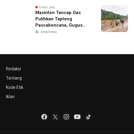
5 hari lalu
Masinton Tancap Gas
Pulihkan Tapteng
Pascabencana, Gugus
Tugas SAHATA SAOLOAN
sinarlintas
Dibentuk untuk Putus
Ancaman Banjir
Redaksi
Tentang
Kode Etik
Iklan