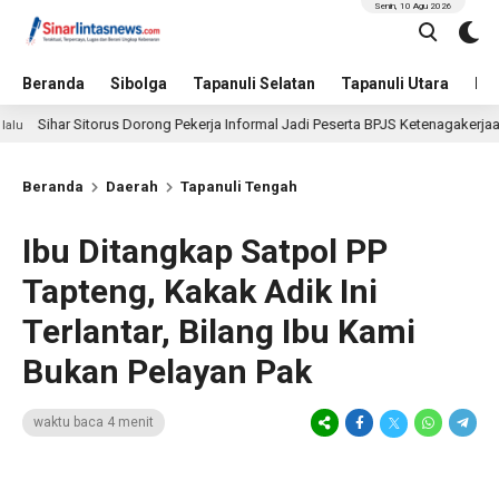
Senin, 10 Agu 2026
Beranda
Sibolga
Tapanuli Selatan
Tapanuli Utara
Hu
r Sitorus Dorong Pekerja Informal Jadi Peserta BPJS Ketenagakerjaan, Manfa
Beranda
Daerah
Tapanuli Tengah
Ibu Ditangkap Satpol PP
Tapteng, Kakak Adik Ini
Terlantar, Bilang Ibu Kami
Bukan Pelayan Pak
waktu baca 4 menit