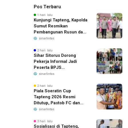
Pos Terbaru
1 hari lalu
Kunjungi Tapteng, Kapolda
Sumut Resmikan
Pembangunan Rusun dan
Benahi Empat Polsek
sinarlintas
2 hari lalu
Sihar Sitorus Dorong
Pekerja Informal Jadi
Peserta BPJS
Ketenagakerjaan, Manfaat
sinarlintas
Santunan Capai Ratusan
Juta
2 hari lalu
Piala Soeratin Cup
Tapteng 2026 Resmi
Ditutup, Pastob FC dan
Sahata FC Barus Raih
sinarlintas
Gelar Juara
3 hari lalu
Sosialisasi di Tapteng,